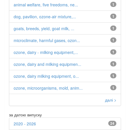
animal welfare, five freedoms, ne...
1
dog, pavilion, ozone-air mixture,...
1
goats, breeds, yield, goat milk, ...
1
microclimate, harmful gases, ozon...
1
ozone, dairy - milking equipment,...
1
ozone, dairy and milking equipmen...
1
ozone, dairy milking equipment, o...
1
ozone, microorganisms, mold, anim...
1
далі >
за датою випуску
2020 - 2026
24