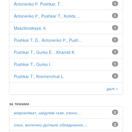
Antonenko Р. Pushkar, T.
1
Antonenko Р., Pushkar T., Kotets ...
1
Maszilovskaya, К.
1
Pushkar T. D., Antonenko Р., Push...
1
Pushkar T., Gurko E. , Khamid K.
1
Pushkar T., Gurko I.
1
Pushkar T., Kremenchuk L.
1
далі >
за темами
мікроклімат, шкідливі гази, озоно...
2
озон, молочно-доїльне обладнання,...
2