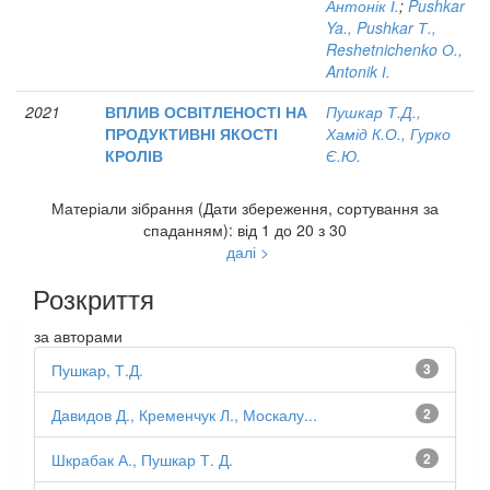
Антонік І.
;
Pushkar
Ya., Pushkar Т.,
Reshetnichenko О.,
Antonik І.
2021
ВПЛИВ ОСВІТЛЕНОСТІ НА
Пушкар Т.Д.,
ПРОДУКТИВНІ ЯКОСТІ
Хамід К.О., Гурко
КРОЛІВ
Є.Ю.
Матеріали зібрання (Дати збереження, сортування за
спаданням): від 1 до 20 з 30
далі >
Розкриття
за авторами
Пушкар, Т.Д.
3
Давидов Д., Кременчук Л., Москалу...
2
Шкрабак А., Пушкар Т. Д.
2