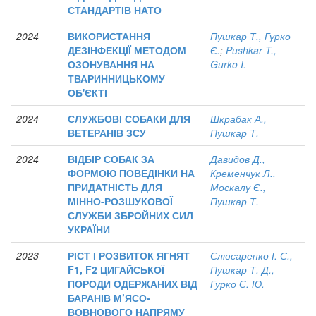
СТАНДАРТІВ НАТО
2024
ВИКОРИСТАННЯ
Пушкар Т., Гурко
ДЕЗІНФЕКЦІЇ МЕТОДОМ
Є.
;
Pushkar T.,
ОЗОНУВАННЯ НА
Gurko I.
ТВАРИННИЦЬКОМУ
ОБ'ЄКТІ
2024
СЛУЖБОВІ СОБАКИ ДЛЯ
Шкрабак А.,
ВЕТЕРАНІВ ЗСУ
Пушкар Т.
2024
ВІДБІР СОБАК ЗА
Давидов Д.,
ФОРМОЮ ПОВЕДІНКИ НА
Кременчук Л.,
ПРИДАТНІСТЬ ДЛЯ
Москалу Є.,
МІННО-РОЗШУКОВОЇ
Пушкар Т.
СЛУЖБИ ЗБРОЙНИХ СИЛ
УКРАЇНИ
2023
РІСТ І РОЗВИТОК ЯГНЯТ
Слюсаренко І. С.,
F1, F2 ЦИГАЙСЬКОЇ
Пушкар Т. Д.,
ПОРОДИ ОДЕРЖАНИХ ВІД
Гурко Є. Ю.
БАРАНІВ М’ЯСО-
ВОВНОВОГО НАПРЯМУ