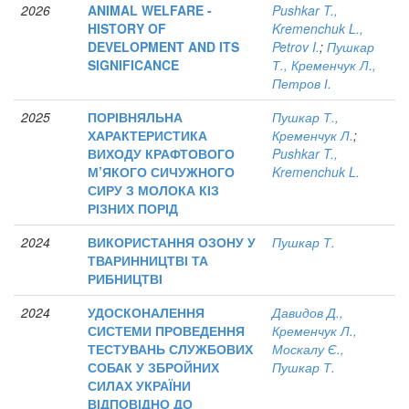
2026
ANIMAL WELFARE -
Pushkar T.,
HISTORY OF
Kremenchuk L.,
DEVELOPMENT AND ITS
Petrov I.
;
Пушкар
SIGNIFICANCE
Т., Кременчук Л.,
Петров І.
2025
ПОРІВНЯЛЬНА
Пушкар Т.,
ХАРАКТЕРИСТИКА
Кременчук Л.
;
ВИХОДУ КРАФТОВОГО
Pushkar T.,
М’ЯКОГО СИЧУЖНОГО
Kremenchuk L.
СИРУ З МОЛОКА КІЗ
РІЗНИХ ПОРІД
2024
ВИКОРИСТАННЯ ОЗОНУ У
Пушкар Т.
ТВАРИННИЦТВІ ТА
РИБНИЦТВІ
2024
УДОСКОНАЛЕННЯ
Давидов Д.,
СИСТЕМИ ПРОВЕДЕННЯ
Кременчук Л.,
ТЕСТУВАНЬ СЛУЖБОВИХ
Москалу Є.,
СОБАК У ЗБРОЙНИХ
Пушкар Т.
СИЛАХ УКРАЇНИ
ВІДПОВІДНО ДО