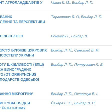
НТ АГРОЛАНДШАФТІВ У
Чикал К. М., Бондар Л. П.
ОВАНИХ
Тараканова Я. О, Бондар Л. П.
ЛЕННЯ ТА ПЕРСПЕКТИВИ
 СІЛЬСЬКОГО
Романюк І., Бондар Л.
ХИСТУ БУРЯКІВ ЦУКРОВИХ
Бондар Л. П., Самотей Б. М.
ІСОСТЕПУ УКРАЇНИ
ГУ ШКІДЛИВОСТІ (ЕПШ)
Бондар Л. П., Петрусевич Л. В.
КА ВИНОГРАДНИХ
О (OTIORRHYNCHUS
СПОДАРСТВ ОДЕСЬКОЇ
АННЯ МІКРОГРІНУ
Бондар Л. П., Остапчук Б. І.
РИСТУВАННЯ ДЛЯ
Cакара С. С., Бондар Л. П.
У CІЛЬСЬКОМУ