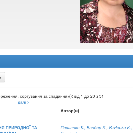
реження, сортування за спаданням): від 1 до 20 з 51
далі >
Автор(и)
НЯ ПРИРОДНОЇ ТА
Павленко К., Бондар Л.
;
Pavlenko K.,