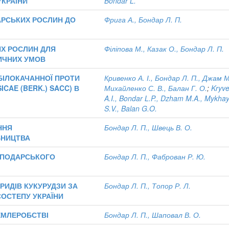
УКРАЇНИ
Bondar L.
АРСЬКИХ РОСЛИН ДО
Фрига А., Бондар Л. П.
Х РОСЛИН ДЛЯ
Філіпова М., Казак О., Бондар Л. П.
ТИЧНИХ УМОВ
БІЛОКАЧАННОЇ ПРОТИ
Кривенко А. І., Бондар Л. П., Джам М
CAE (BERK.) SACC) В
Михайленко С. В., Балан Г. О.
;
Kryv
A.I., Bondar L.P., Dzham M.A., Mykha
S.V., Balan G.O.
ННЯ
Бондар Л. П., Швець В. О.
БНИЦТВА
СПОДАРСЬКОГО
Бондар Л. П., Фаброван Р. Ю.
РИДІВ КУКУРУДЗИ ЗА
Бондар Л. П., Топор Р. Л.
СОСТЕПУ УКРАЇНИ
ЕМЛЕРОБСТВІ
Бондар Л. П., Шаповал В. О.