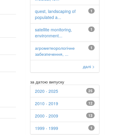
quest, landscaping of
1
populated a...
satellite monitoring,
1
environment...
агрометеорологічне
1
забезпечення, ...
далі >
за датою випуску
2020 - 2025
25
2010 - 2019
12
2000 - 2009
13
1999 - 1999
1