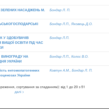
 ЗЕЛЕНИХ НАСАДЖЕНЬ М.
Бондар Л. П.
ЛЬСЬКОГОСПОДАРСЬКІ
Бондар Л.П., Яковець Д.О.
 У ЗДОБУВАЧІВ
Бондар Л.П.
 ВИЩОЇ ОСВІТИ ПІД ЧАС
КИ
І ВИНОГРАДУ НА
Бондар Л.П., Колос В.О.
ДНЯ УКРАЇНИ
ість ентомопатогенних
Ковтун А.М., Бондар Л. П.
роценозах України
реження, сортування за спаданням): від 1 до 20 з 51
далі >