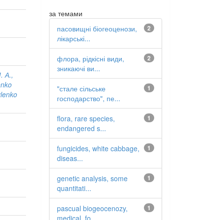
за темами
пасовищні біогеоценози,
2
лікарські...
флора, рідкісні види,
2
зникаючі ви...
. А.,
enko
"стале сільське
1
ylenko
господарство", пе...
flora, rare species,
1
endangered s...
fungicides, white cabbage,
1
diseas...
genetic analysis, some
1
quantitati...
pascual biogeocenozy,
1
medical, fo...