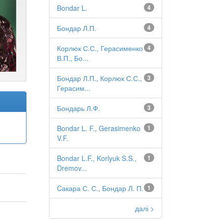
Bondar L.
4
Бондар Л.П.
4
Корлюк С.С., Герасименко
4
В.П., Бо...
Бондар Л.П., Корлюк С.С.,
3
Герасим...
Бондарь Л.Ф.
3
Bondar L. F., Gerasimenko
1
V.F.
Bondar L.F., Korlyuk S.S.,
1
Dremov...
Cакара С. С., Бондар Л. П.
1
далі >