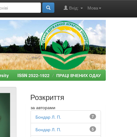
Вхід:
Мова
ersity ISSN 2522-1922
ПРАЦІ ВЧЕНИХ ОДАУ
Розкриття
за авторами
Бондар Л. П.
7
Бондар Л. П.
5