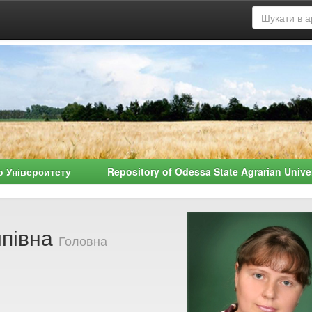
о Університету Repository of Odessa State Agrarian Univ
півна
Головна