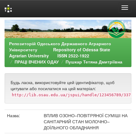
Skip
navigation
Репозиторій Одеського Державного Аграрного
Університету Repository of Odessa State
Agrarian University ISSN 2522-1922
ПРАЦІ ВЧЕНИХ ОДАУ
Пушкар Тетяна Дмитріївна
Будь ласка, використовуйте цей ідентифікатор, щоб
цитувати або посилатися на цей матеріал:
http://lib.osau.edu.ua/jspui/handle/123456789/337
Назва:
ВПЛИВ ОЗОНО–ПОВІТРЯНОЇ СУМІШІ НА
САНІТАРНИЙ СТАН МОЛОЧНО–
ДОЇЛЬНОГО ОБЛАДНАННЯ