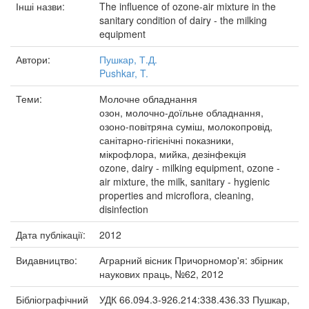
Інші назви:
The influence of ozone-air mixture in the
sanitary condition of dairy - the milking
equipment
Автори:
Пушкар, Т.Д.
Pushkar, T.
Теми:
Молочне обладнання
озон, молочно-доїльне обладнання,
озоно-повітряна суміш, молокопровід,
санітарно-гігієнічні показники,
мікрофлора, мийка, дезінфекція
ozone, dairy - milking equipment, ozone -
air mixture, the milk, sanitary - hygienic
properties and microflora, cleaning,
disinfection
Дата публікації:
2012
Видавництво:
Аграрний вісник Причорномор'я: збірник
наукових праць, №62, 2012
Бібліографічний
УДК 66.094.3-926.214:338.436.33 Пушкар,