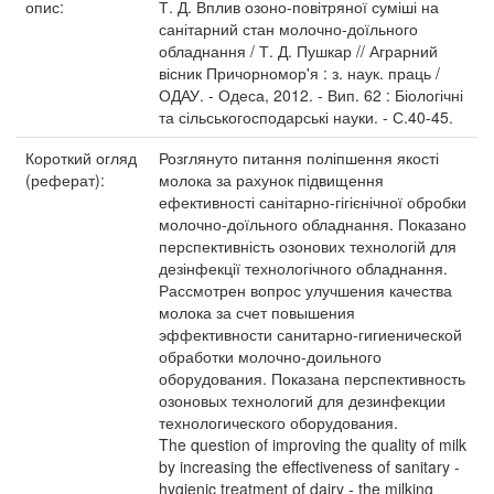
опис:
Т. Д. Вплив озоно-повітряної суміші на
санітарний стан молочно-доїльного
обладнання / Т. Д. Пушкар // Аграрний
вісник Причорномор'я : з. наук. праць /
ОДАУ. - Одеса, 2012. - Вип. 62 : Біологічні
та сільськогосподарські науки. - С.40-45.
Короткий огляд
Розглянуто питання поліпшення якості
(реферат):
молока за рахунок підвищення
ефективності санітарно-гігієнічної обробки
молочно-доїльного обладнання. Показано
перспективність озонових технологій для
дезінфекції технологічного обладнання.
Рассмотрен вопрос улучшения качества
молока за счет повышения
эффективности санитарно-гигиенической
обработки молочно-доильного
оборудования. Показана перспективность
озоновых технологий для дезинфекции
технологического оборудования.
The question of improving the quality of milk
by increasing the effectiveness of sanitary -
hygienic treatment of dairy - the milking