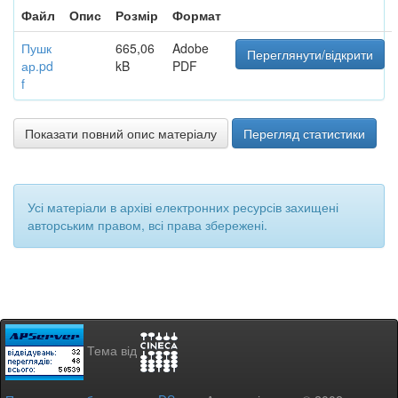
Файл
Опис
Розмір
Формат
Пушк
665,06
Adobe
Переглянути/відкрити
ар.pd
kB
PDF
f
Показати повний опис матеріалу
Перегляд статистики
Усі матеріали в архіві електронних ресурсів захищені
авторським правом, всі права збережені.
Тема від