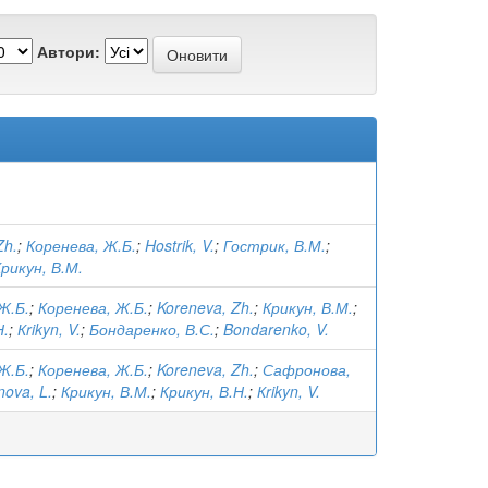
Автори:
Zh.
;
Коренева, Ж.Б.
;
Hostrik, V.
;
Гострик, В.М.
;
рикун, В.М.
Ж.Б.
;
Коренева, Ж.Б.
;
Koreneva, Zh.
;
Крикун, В.М.
;
Н.
;
Кrikyn, V.
;
Бондаренко, В.С.
;
Bondarenko, V.
Ж.Б.
;
Коренева, Ж.Б.
;
Koreneva, Zh.
;
Сафронова,
nova, L.
;
Крикун, В.М.
;
Крикун, В.Н.
;
Кrikyn, V.