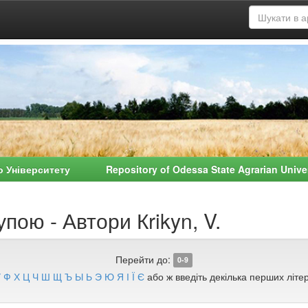
о Університету Repository of Odessa State Agrarian Univ
пою - Автори Кrikyn, V.
Перейти до:
0-9
У
Ф
Х
Ц
Ч
Ш
Щ
Ъ
Ы
Ь
Э
Ю
Я
І
Ї
Є
або ж введіть декілька перших літер