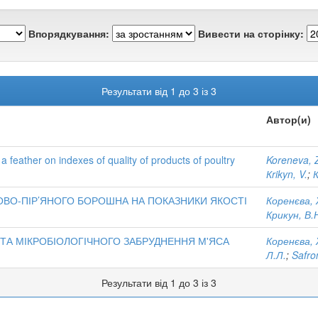
Впорядкування:
Вивести на сторінку:
Результати від 1 до 3 із 3
Автор(и)
a feather on indexes of quality of products of poultry
Koreneva, 
Кrikyn, V.
;
К
ОВО-ПІР’ЯНОГО БОРОШНА НА ПОКАЗНИКИ ЯКОСТІ
Коренєва, 
Крикун, В.
ТА МІКРОБІОЛОГІЧНОГО ЗАБРУДНЕННЯ М'ЯСА
Коренєва, 
Л.Л.
;
Safro
Результати від 1 до 3 із 3