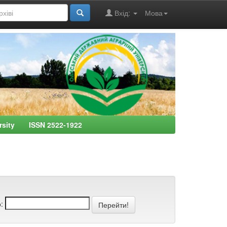
Вхід:
Мова
ersity ISSN 2522-1922
: