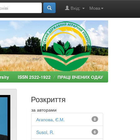
Вхід:
Мова
ersity ISSN 2522-1922
ПРАЦІ ВЧЕНИХ ОДАУ
Розкриття
за авторами
Агапова, Є.М.
8
Susol, R.
6