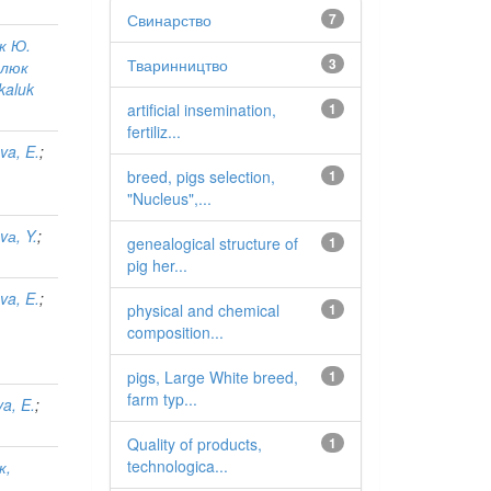
Свинарство
7
юк Ю.
Тваринництво
3
алюк
kaluk
artificial insemination,
1
fertiliz...
va, E.
;
breed, pigs selection,
1
"Nucleus",...
vа, Y.
;
genealogical structure of
1
pig her...
va, E.
;
physical and chemical
1
composition...
pigs, Large White breed,
1
farm typ...
a, E.
;
Quality of products,
1
technologica...
к,