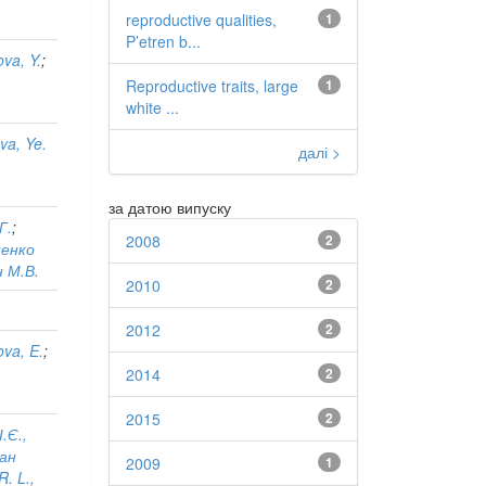
reproductive qualities,
1
P’etren b...
va, Y.
;
Reproductive traits, large
1
white ...
va, Ye.
далі >
за датою випуску
Г.
;
2008
2
ненко
н М.В.
2010
2
2012
2
va, E.
;
2014
2
2015
2
.Є.,
бан
2009
1
R. L.,