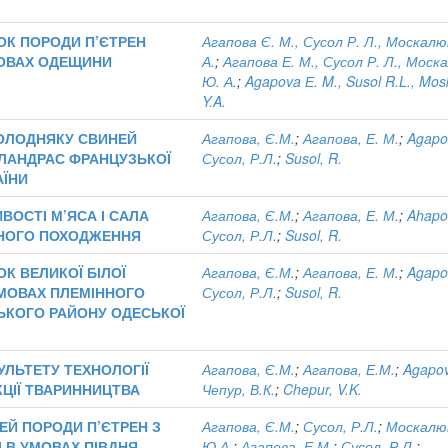
ОК ПОРОДИ П’ЄТРЕН
Агапова Є. М., Сусол Р. Л., Москал
МОВАХ ОДЕЩИНИ
А.
;
Агапова Е. М., Сусол Р. Л., Моск
Ю. А.
;
Agapova Е. M., Susol R.L., Mos
Y.A.
 МОЛОДНЯКУ СВИНЕЙ
Агапова, Є.М.
;
Агапова, Е. М.
;
Agapo
 ЛАНДРАС ФРАНЦУЗЬКОЇ
Сусол, Р.Л.
;
Susol, R.
АЇНИ
ВОСТІ М’ЯСА І САЛА
Агапова, Є.М.
;
Агапова, Е. М.
;
Ahapo
ІЗНОГО ПОХОДЖЕННЯ
Сусол, Р.Л.
;
Susol, R.
К ВЕЛИКОЇ БІЛОЇ
Агапова, Є.М.
;
Агапова, Е. М.
;
Agapo
МОВАХ ПЛЕМІННОГО
Сусол, Р.Л.
;
Susol, R.
ЬКОГО РАЙОНУ ОДЕСЬКОЇ
УЛЬТЕТУ ТЕХНОЛОГІЇ
Агапова, Є.М.
;
Агапова, Е.М.
;
Agapov
ЦІЇ ТВАРИННИЦТВА
Чепур, В.К.
;
Chepur, V.K.
ЕЙ ПОРОДИ П’ЄТРЕН З
Агапова, Є.М.
;
Сусол, Р.Л.
;
Москалю
 В УМОВАХ ПІВДНЯ
Ю.А.
;
Агапова, Е.М.
;
Сусол, Р.Л.
;