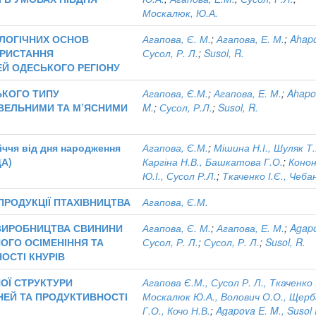
Москалюк, Ю.А.
ЛОГІЧНИХ ОСНОВ
Агапова, Є. М.
;
Агапова, Е. М.
;
Ahapo
ОРИСТАННЯ
Сусол, Р. Л.
;
Susol, R.
Й ОДЕСЬКОГО РЕГІОНУ
ЬКОГО ТИПУ
Агапова, Є.М.
;
Агапова, Е. М.
;
Ahapo
ВЕЛЬНИМИ ТА М’ЯСНИМИ
M.
;
Сусол, Р.Л.
;
Susol, R.
іччя від дня народження
Агапова, Є.М.
;
Мішина Н.І., Шуляк Т.
ДА)
Каргіна Н.В., Башкатова Г.О.
;
Коно
Ю.І., Сусол Р.Л.
;
Ткаченко І.Є., Чеба
РОДУКЦІЇ ПТАХІВНИЦТВА
Агапова, Є.М.
 ВИРОБНИЦТВА СВИНИНИ
Агапова, Є. М.
;
Агапова, Е. М.
;
Agapo
ОГО ОСІМЕНІННЯ ТА
Сусол, Р. Л.
;
Сусол, Р. Л.
;
Susol, R.
ОСТІ КНУРІВ
ОЇ СТРУКТУРИ
Агапова Є.М., Сусол Р. Л., Ткаченко І
НЕЙ ТА ПРОДУКТИВНОСТІ
Москалюк Ю.А., Волович О.О., Щер
Г.О., Кочо Н.В.
;
Agapova E. M., Susol 