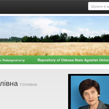
о Університету Repository of Odessa State Agrarian Univ
йлівна
Головна