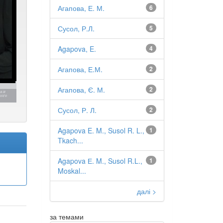
Агапова, Е. М.
6
Сусол, Р.Л.
5
Agapova, E.
4
Агапова, Е.М.
2
Агапова, Є. М.
2
Сусол, Р. Л.
2
Agapova E. M., Susol R. L.,
1
Tkach...
Agapova Е. M., Susol R.L.,
1
Moskal...
далі >
за темами