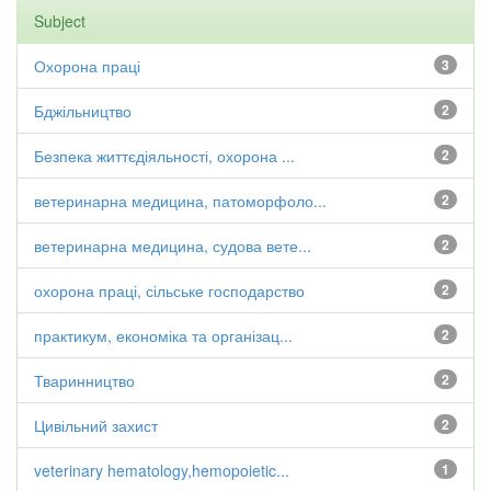
Subject
Охорона праці
3
Бджільництво
2
Безпека життєдіяльності, охорона ...
2
ветеринарна медицина, патоморфоло...
2
ветеринарна медицина, судова вете...
2
охорона праці, сільське господарство
2
практикум, економіка та організац...
2
Тваринництво
2
Цивільний захист
2
veterinary hematology,hemopoietic...
1