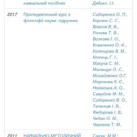
навчальний посібник
Дядько, І.І.
2017
Пропедевтичний курс з
Сидоренко О. П.,
філософії науки: підручник
Корлюк С. С.,
Власов В. В.,
Розова Т. В.,
Волкова І. О.,
Коваленко О. А.,
Колєнцова В. М.,
Котець Г. І.,
Макуха С. М.,
Малащук О. С.,
Михайленко О.Г,
Морозова К. Є.,
Ногінська А. О.,
Самуйлік М. М.,
Сидоренко В. О.,
Телелим І. В.,
Федорова І. В.,
Чебан О. М.,
Чернега Т. М.
2011
НАВЧАЛЬНО-МЕТОДИЧНИЙ
Сакун, М.М.
;