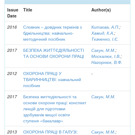
Issue
Title
Author(s)
Date
2016
Словник – довідник термінів з
Китаєва, А.П.
;
бджільництва: навчально-
Хамид, К.А.
;
методичний посібник
Ткаченко, І.Є.
2017
БЕЗПЕКА ЖИТТЄДІЯЛЬНОСТІ
Сакун, М.М.
;
ТА ОСНОВИ ОХОРОНИ ПРАЦІ
Москалюк, І.В.
;
Нагорнюк, В.Ф.
2012
ОХОРОНА ПРАЦІ У
-
ТВАРИННИЦТВІ: навчальний
посібник
2017
Безпека життєдіяльності та
Сакун, М.М.
основи охорони праці: конспект
лекцій для підготовки
здобувачів вищої освіти
ступеня «бакалавр»
2013
ОХОРОНА ПРАЦІ В ГАЛУЗІ:
Сакун, М.М.
;