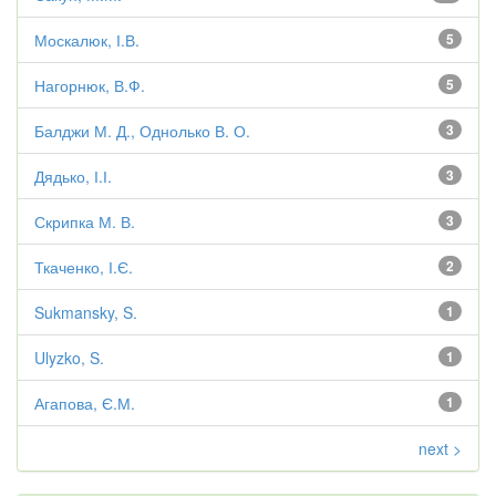
Москалюк, І.В.
5
Нагорнюк, В.Ф.
5
Балджи М. Д., Однолько В. О.
3
Дядько, І.І.
3
Скрипка М. В.
3
Ткаченко, І.Є.
2
Sukmansky, S.
1
Ulyzko, S.
1
Агапова, Є.М.
1
next >