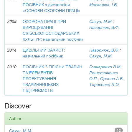
ПОСІБНИК з дисципліни
Москалюк, І.В.
«ОСНОВИ ОХОРОНИ ПРАЦІ»
2009
ОХОРОНА ПРАЦІ ПРИ
Сакун, М.М.
;
ВИРОЩУВАННІ
Нагорнюк, В.Ф.
СІЛЬСЬКОГОСПОДАРСЬКИХ
КУЛЬТУР: навчальний посібник
2014
ЦИВІЛЬНИЙ ЗАХИСТ:
Нагорнюк, В.Ф.
;
навчальний посібник
Сакун, М.М.
2010
ПОСІБНИК З ГІГІЄНИ ТВАРИН
Гончаренко В.М.,
ТА ЕЛЕМЕНТІВ
Решетніченко
ПРОЕКТУВАННЯ
О.П.
;
Орлова А.В.,
ТВАРИННИЦЬКИХ
Тарасенко Л.О.
ПІДПРИЄМСТВ
Discover
Author
Сакун, М.М.
12