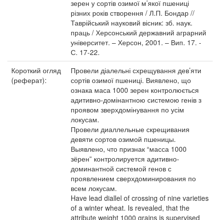
зерен у сортів озимої м’якої пшениці
різних років створення / Л.П. Бондар //
Таврійський науковий вісник: зб. наук.
праць / Херсонський державний аграрний
університет. – Херсон, 2001. – Вип. 17. -
С. 17-22.
Короткий огляд
Провели діалельні схрещування дев’яти
(реферат):
сортів озимої пшениці. Виявлено, що
ознака маса 1000 зерен контролюється
адитивно-домінантною системою генів з
проявом зверхдомінування по усім
локусам.
Провели диаллельные скрещивания
девяти сортов озимой пшеницы.
Выявлено, что признак “масса 1000
зёрен” контролируется адитивно-
доминантной системой генов с
проявлением сверхдоминирования по
всем локусам.
Have lead diallel of crossing of nine varieties
of a winter wheat. Is revealed, that the
attribute weight 1000 grains is supervised