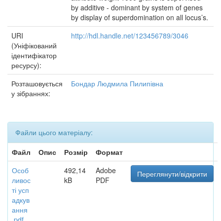
by additive - dominant by system of genes
by display of superdomination on all locus’s.
URI
http://hdl.handle.net/123456789/3046
(Уніфікований
ідентифікатор
ресурсу):
Розташовується
Бондар Людмила Пилипівна
у зібраннях:
Файли цього матеріалу:
Файл
Опис
Розмір
Формат
Особ
492,14
Adobe
Переглянути/відкрити
ливос
kB
PDF
ті усп
адкув
ання
.pdf