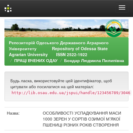
Skip
navigation
Репозиторій Одеського Державного Аграрного
Університету Repository of Odessa State
Agrarian University ISSN 2522-1922
ПРАЦІ ВЧЕНИХ ОДАУ
Бондар Людмила Пилипівна
Будь ласка, використовуйте цей ідентифікатор, щоб
цитувати або посилатися на цей матеріал:
http://lib.osau.edu.ua/jspui/handle/123456789/3046
Назва:
ОСОБЛИВОСТІ УСПАДКУВАННЯ МАСИ
1000 ЗЕРЕН У СОРТІВ ОЗИМОЇ М’ЯКОЇ
ПШЕНИЦІ РІЗНИХ РОКІВ СТВОРЕННЯ