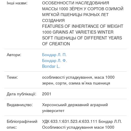
Інші назви:
ОСОБЕННОСТИ НАСЛЕДОВАНИЯ
МАССЫ 1000 ЗЁРЕН У СОРТОВ ОЗИМОЙ
МЯГКОЙ ПШЕНИЦЫ РАЗНЫХ ЛЕТ
СОЗДАНИЯ
FEATURES OF INHERITANCE OF WEIGHT
1000 GRAINS AT VARIETIES WINTER
SOFT ПШЕНИЦЫ OF DIFFERENT YEARS
OF CREATION
Автори:
Бондар Л. П.
Бондар Л. Ф.
Bondar L.
Теми:
особливості успадкування, маса 1000
зерен, сорти, озима м’яка пшениця
Дата публікації:
2001
Видавництво:
Херсонський державний аграрний
університет
Бібліографічний
УДК 633.1:631.523.4:633.111 Бондар Л.П.
опис:
Особливості успадкування маси 1000