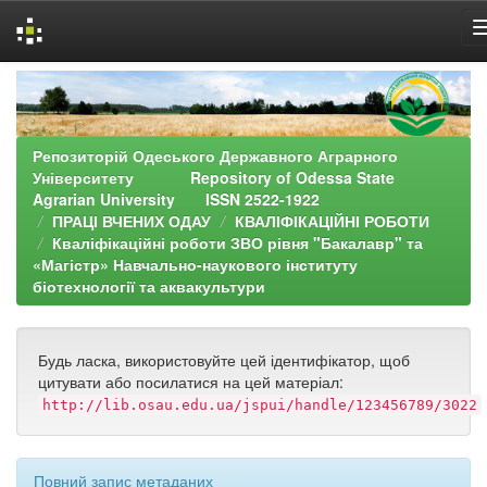
Skip
navigation
Репозиторій Одеського Державного Аграрного
Університету Repository of Odessa State
Agrarian University ISSN 2522-1922
ПРАЦІ ВЧЕНИХ ОДАУ
КВАЛІФІКАЦІЙНІ РОБОТИ
Кваліфікаційні роботи ЗВО рівня "Бакалавр" та
«Магістр» Навчально-наукового інституту
біотехнології та аквакультури
Будь ласка, використовуйте цей ідентифікатор, щоб
цитувати або посилатися на цей матеріал:
http://lib.osau.edu.ua/jspui/handle/123456789/3022
Повний запис метаданих