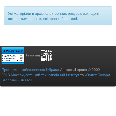
Усі матеріали в архіві електронних ресурсів захищені
авторським правом, всі права збережені.
Тема від
Програмне забезпечення DSpace
Авторські права © 2002-
2013
Массачусетський технологічний інститут
та
Х’юлет Пакард
-
Зворотний зв’язок