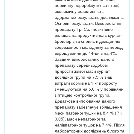
первинну переробку м’яса птиці;
економічну ефективність
одержаних результатів досліджень.
Основні результати. Використання
препарату Трі-Сол позитивно
впливає на продуктивність курчат-
бройлерів та сприяє підвищенню
збереженості молодняку за період
вирощування до 44-днів на 4%.
Завдяки використанню даного
препарату середньодобові
прирости живої маси курчат
дослідної групи на 7,5 % вищі,
витрати кормів на 1 кг приросту
зменшуються на 5,6 % у порівнянні
з птицею контрольної групи.
Додаткове випоювання даного
препарату забезпечує збільшення
маси патраної тушки на 8,4 % (Р <
0.05), маси непатраної та
напівпатраної тушок на 7,4%. Після
лабораторних досліджень білого та