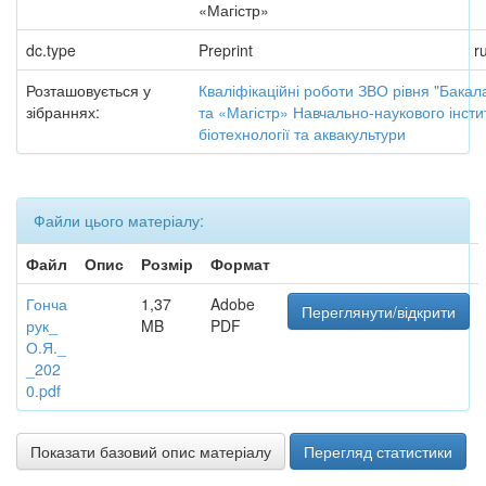
«Магістр»
dc.type
Preprint
r
Розташовується у
Кваліфікаційні роботи ЗВО рівня "Бакал
зібраннях:
та «Магістр» Навчально-наукового інсти
біотехнології та аквакультури
Файли цього матеріалу:
Файл
Опис
Розмір
Формат
Гонча
1,37
Adobe
Переглянути/відкрити
рук_
MB
PDF
О.Я._
_202
0.pdf
Показати базовий опис матеріалу
Перегляд статистики