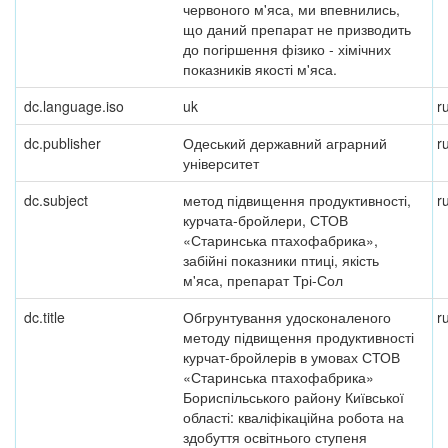
червоного м'яса, ми впевнились,
що даний препарат не призводить
до погіршення фізико - хімічних
показників якості м'яса.
dc.language.iso
uk
r
dc.publisher
Одеський державний аграрний
r
університет
dc.subject
метод підвищення продуктивності,
r
курчата-бройлери, СТОВ
«Старинська птахофабрика»,
забійні показники птиці, якість
м'яса, препарат Трі-Сол
dc.title
Обгрунтування удосконаленого
r
методу підвищення продуктивності
курчат-бройлерів в умовах СТОВ
«Старинська птахофабрика»
Бориспільського району Київської
області: кваліфікаційна робота на
здобуття освітнього ступеня