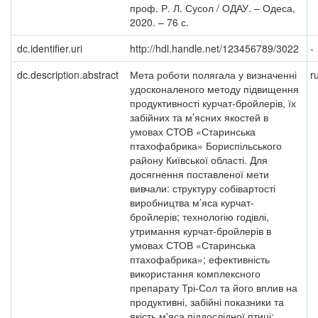
проф. Р. Л. Сусол / ОДАУ. – Одеса,
2020. – 76 с.
dc.identifier.uri
http://hdl.handle.net/123456789/3022
-
dc.description.abstract
Мета роботи полягала у визначенні
r
удосконаленого методу підвищення
продуктивності курчат-бройлерів, їх
забійних та м’ясних якостей в
умовах СТОВ «Старинська
птахофабрика» Бориспільського
району Київської області. Для
досягнення поставленої мети
вивчали: структуру собівартості
виробництва м’яса курчат-
бройлерів; технологію годівлі,
утримання курчат-бройлерів в
умовах СТОВ «Старинська
птахофабрика»; ефективність
використання комплексного
препарату Трі-Сол та його вплив на
продуктивні, забійні показники та
якість м'яса піддослідної птиці;