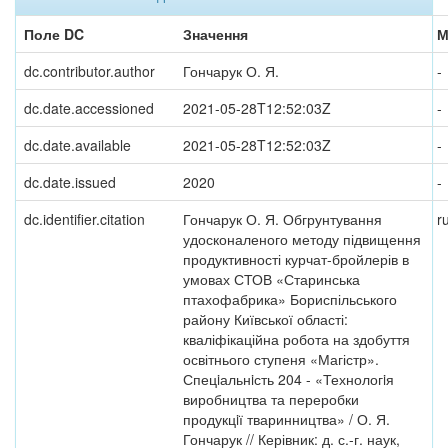
Поле DC
Значення
М
dc.contributor.author
Гончарук О. Я.
-
dc.date.accessioned
2021-05-28T12:52:03Z
-
dc.date.available
2021-05-28T12:52:03Z
-
dc.date.issued
2020
-
dc.identifier.citation
Гончарук О. Я. Обгрунтування
r
удосконаленого методу підвищення
продуктивності курчат-бройлерів в
умовах СТОВ «Старинська
птахофабрика» Бориспільського
району Київської області:
кваліфікаційна робота на здобуття
освітнього ступеня «Магістр».
Спецiальнiсть 204 - «Технологiя
виробництва та переробки
продукцiї тваринництва» / О. Я.
Гончарук // Керівник: д. с.-г. наук,