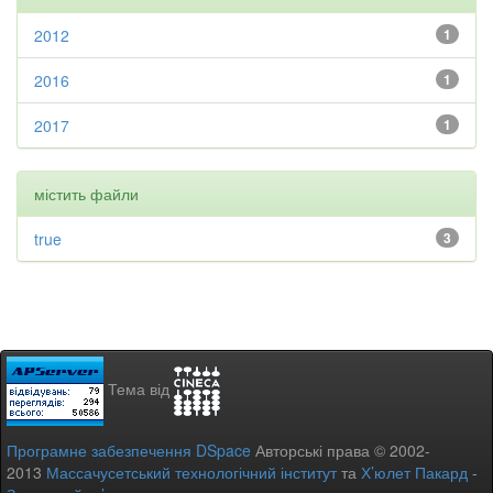
2012
1
2016
1
2017
1
містить файли
true
3
Тема від
Програмне забезпечення DSpace
Авторські права © 2002-
2013
Массачусетський технологічний інститут
та
Х’юлет Пакард
-