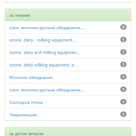
за темами
озон, молочно-доїльне обладнання,...
2
ozone, dairy - milking equipment,...
1
ozone, dairy and milking equipmen...
1
ozone, dairy milking equipment, o...
1
Молочне обладнання
1
озон, молочно-доїльне обладнання,...
1
Санітарна гігієна
1
Тваринництво
1
за датою випуску