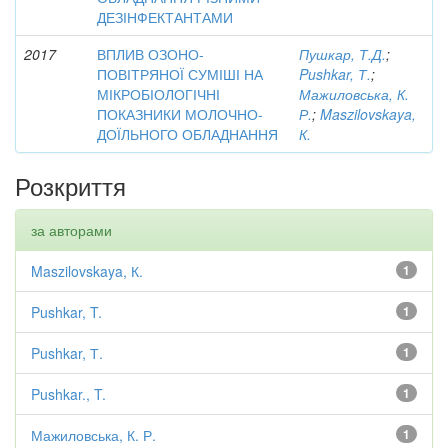
ДЕЗІНФЕКТАНТАМИ
2017
ВПЛИВ ОЗОНО-
Пушкар, Т.Д.
;
ПОВІТРЯНОЇ СУМІШІ НА
Pushkar, Т.
;
МІКРОБІОЛОГІЧНІ
Мажиловська, К.
ПОКАЗНИКИ МОЛОЧНО-
Р.
;
Maszilovskaya,
ДОЇЛЬНОГО ОБЛАДНАННЯ
К.
Розкриття
за авторами
Maszilovskaya, К.
1
Pushkar, T.
1
Pushkar, Т.
1
Pushkar., T.
1
Мажиловська, К. Р.
1