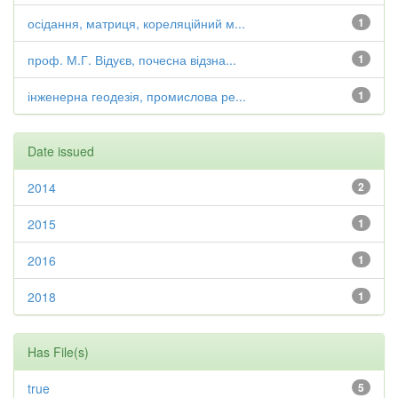
осідання, матриця, кореляційний м...
1
проф. М.Г. Відуєв, почесна відзна...
1
інженерна геодезія, промислова ре...
1
Date issued
2014
2
2015
1
2016
1
2018
1
Has File(s)
true
5