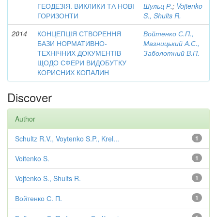
ГЕОДЕЗІЯ. ВИКЛИКИ ТА НОВІ
Шульц Р.
;
Vojtenko
ГОРИЗОНТИ
S., Shults R.
2014
КОНЦЕПЦІЯ СТВОРЕННЯ
Войтенко С.П.,
БАЗИ НОРМАТИВНО-
Мазницький А.С.,
ТЕХНІЧНИХ ДОКУМЕНТІВ
Заболотний В.П.
ЩОДО СФЕРИ ВИДОБУТКУ
КОРИСНИХ КОПАЛИН
Discover
Author
Schultz R.V., Voytenko S.P., Krel...
1
Voitenko S.
1
Vojtenko S., Shults R.
1
Войтенко С. П.
1