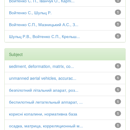
Войтенко С. П., Іванчук О., Карпі...
1
Войтенко С., Шульц Р.
1
Войтенко С.П., Мазницький А.С., З...
1
Шульц Р.В., Войтенко С.П., Крельш...
1
Subject
sediment, deformation, matrix, co...
1
unmanned aerial vehicles, accurac...
1
безпілотний літальний апарат, роз...
1
беспилотный летательный аппарат, ...
1
корисні копалини, нормативна база
1
осадка, матрица, корреляционный м...
1