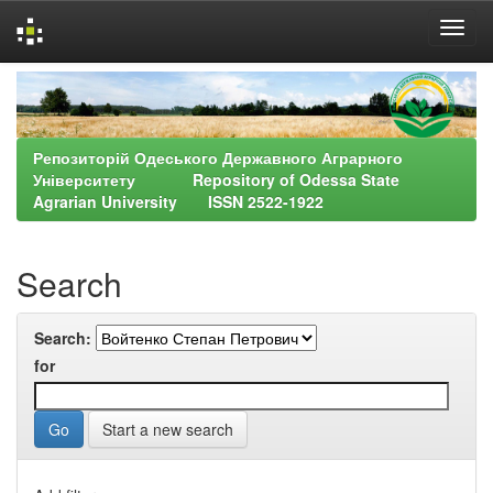
Skip
navigation
Репозиторій Одеського Державного Аграрного
Університету Repository of Odessa State
Agrarian University ISSN 2522-1922
Search
Search:
for
Start a new search