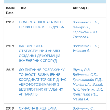
Issue
Title
Author(s)
Date
2014
ПОЧЕСНА ВІДЗНАКА ІМЕНІ
Войтенко С. П.,
ПРОФЕСОРА М.Г. ВІДУЄВА
Іванчук О.,
Карпінський Ю.,
Тревого І.
2018
ІМОВІРНІСНО-
Войтенко С. П.
;
СТАТИСТИЧНИЙ АНАЛІЗ
Voitenko S.
ОСІДАНЬ І ДЕФОРМАЦІЙ
ІНЖЕНЕРНИХ СПОРУД
2015
ДО ПИТАННЯ РОЗРАХУНКУ
Шульц Р.В.,
ТОЧНОСТІ ВИЗНАЧЕННЯ
Войтенко С.П.,
КООРДИНАТ ТОЧОК ПІД ЧАС
Крельштейн П.Д.,
АЕРОФОТОЗНІМАННЯ З
Маліна І.А.
;
Schultz
БЕЗПІЛОТНИХ ЛІТАЛЬНИХ
R.V., Voytenko S.P.,
АППАРАТІВ
Krelshteinn P.D.,
Malina I.A.
2016
СУЧАСНА ІНЖЕНЕРНА
Войтенко С.,