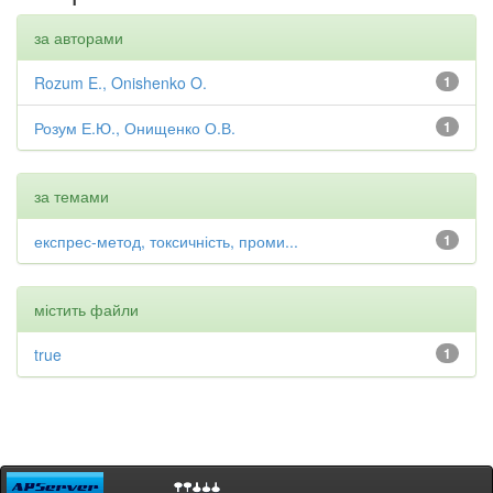
за авторами
Rozum E., Onishenko O.
1
Розум Е.Ю., Онищенко О.В.
1
за темами
експрес-метод, токсичність, проми...
1
містить файли
true
1