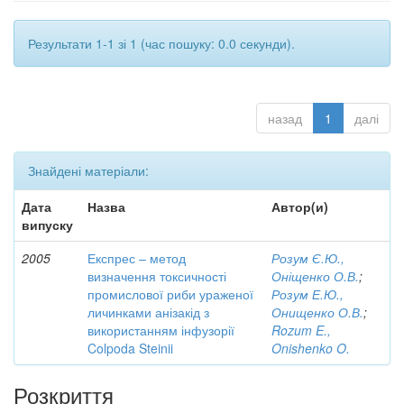
Результати 1-1 зі 1 (час пошуку: 0.0 секунди).
назад
1
далі
Знайдені матеріали:
Дата
Назва
Автор(и)
випуску
2005
Експрес – метод
Розум Є.Ю.,
визначення токсичності
Оніщенко О.В.
;
промислової риби ураженої
Розум Е.Ю.,
личинками анізакід з
Онищенко О.В.
;
використанням інфузорії
Rozum E.,
Colpoda Steinii
Onishenko O.
Розкриття