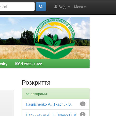
Вхід:
Мова
ersity ISSN 2522-1922
Розкриття
за авторами
Pasnichenko A., Tkachuk S.
3
Пасниченко А. С., Ткачук С. А.
2