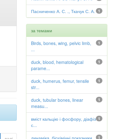
Пасниченко А. С. ., Ткачук С. А.
1
за темами
Birds, bones, wing, pelvic limb,
1
...
duck, blood, hematological
1
parame...
duck, humerus, femur, tensile
1
str...
duck, tubular bones, linear
1
measu...
вміст кальцію і фосфору, діафіз
1
с...
динаміка, біохімічні показники
1
далі