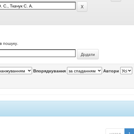
в пошуку.
Впорядкування
Автори
назад
1