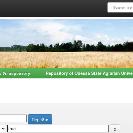
о Університету Repository of Odessa State Agrarian Univ