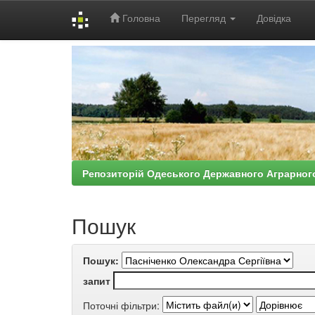
Головна
Перегляд
Довідка
Skip
navigation
Репозиторій Одеського Державного Аграрног
Пошук
Пошук:
запит
Поточні фільтри: