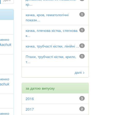
кр...
качка, кров, гематологічні
1
показн...
качка, плечова кістка, стегнова
1
к...
ченко
Tkachuk
качка, трубчасті кістки, лінійні ...
1
Птахи, трубчасті кістки, крило,
1
т...
далі >
ченко
kachuk
за датою випуску
2016
3
2017
2
ченко