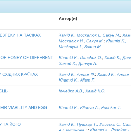
Автор(и)
ЗПЕКИ НА ПАСІКАХ
Хамід К., Москалюк І., Сакун М.
;
Хами
Москалюк И., Сакун М.
;
Khamid K.,
Moskalyuk I., Sakun M.
S OF HONEY OF DIFFERENT
Khamid K., Danchuk О.
;
Хамід К., Дан
Хамид К., Данчук А.
 СХІДНИХ КРАЇНАХ
Хамід К., Аллам Ф.
;
Хамид К., Аллам 
Khamid K., Allam F.
ЯЄЦЬ
Кучейко А.В., Хамід К.О.
EIR VIABILITY AND EGG
Khamid K., Kitaeva A., Pushkar T.
У ТА ЙОГО
Хамід К., Пушкар Т., Улизько С., Са
А.Самсонова І.
;
Khamid К., Pushkar Т.