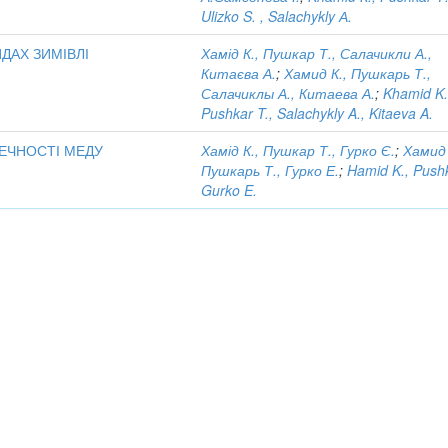
Ulizko S. , Salachykly А.
ДАХ ЗИМІВЛІ
Хамід К., Пушкар Т., Салачикли А.,
Китаєва А.
;
Хамид К., Пушкарь Т.,
Салачиклы А., Китаева А.
;
Khamid K.
Pushkar T., Salachykly A., Kitaeva A.
ПЕЧНОСТІ МЕДУ
Хамід К., Пушкар Т., Гурко Є.
;
Хамид 
Пушкарь Т., Гурко Е.
;
Hamid K., Pushk
Gurko E.