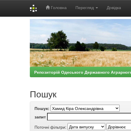
Головна
Перегляд
Довідка
Skip
navigation
Репозиторій Одеського Державного Аграрног
Пошук
Пошук:
запит
Поточні фільтри: