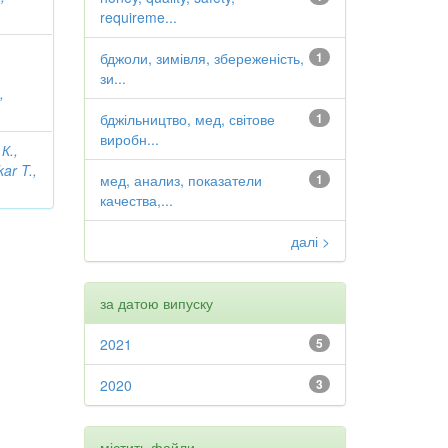
requireme...
бджоли, зимівля, збереженість,
1
зи...
,
бджільництво, мед, світове
1
виробн...
К.,
ar T.,
мед, анализ, показатели
1
качества,...
далі >
за датою випуску
2021
5
2020
3
містить файли