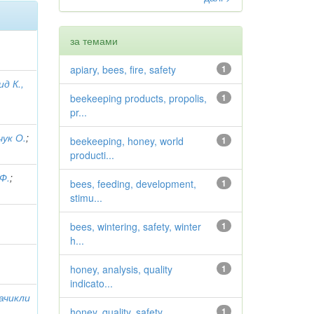
за темами
apiary, bees, fire, safety
1
д К.,
beekeeping products, propolis,
1
pr...
чук О.
;
beekeeping, honey, world
1
producti...
Ф.
;
bees, feeding, development,
1
stimu...
bees, wintering, safety, winter
1
h...
honey, analysis, quality
1
indicato...
лачикли
,
honey, quality, safety,
1