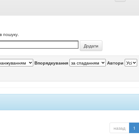
в пошуку.
Впорядкування
Автори
назад
1