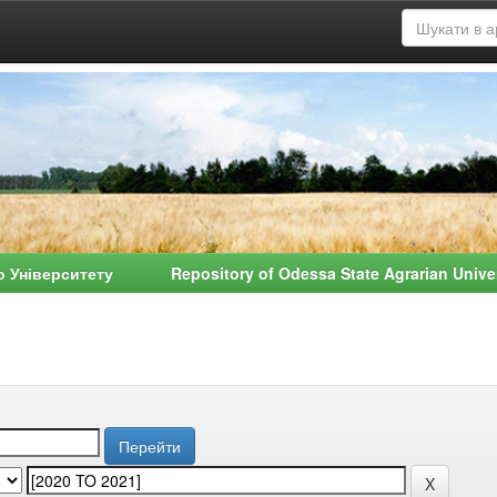
о Університету Repository of Odessa State Agrarian Univ