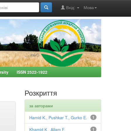
Вхід:
Мова
ersity ISSN 2522-1922
Розкриття
за авторами
Hamid K., Pushkar T., Gurko E.
1
Khamid K., Allam F.
1