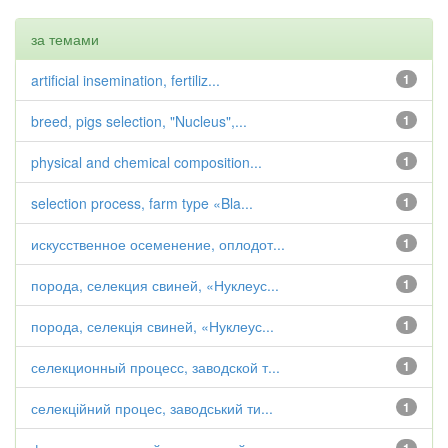
за темами
artificial insemination, fertiliz...
1
breed, pigs selection, "Nucleus",...
1
physical and chemical composition...
1
selection process, farm type «Bla...
1
искусственное осеменение, оплодот...
1
порода, селекция свиней, «Нуклеус...
1
порода, селекція свиней, «Нуклеус...
1
селекционный процесс, заводской т...
1
селекційний процес, заводський ти...
1
1