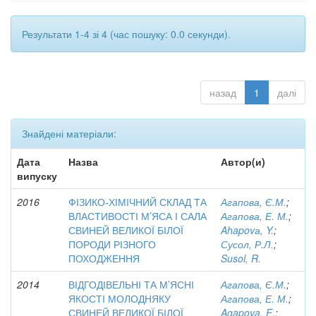
Результати 1-4 зі 4 (час пошуку: 0.0 секунди).
назад
1
далі
Знайдені матеріали:
Дата
Назва
Автор(и)
випуску
2016
ФІЗИКО-ХІМІЧНИЙ СКЛАД ТА
Агапова, Є.М.
;
ВЛАСТИВОСТІ М’ЯСА І САЛА
Агапова, Е. М.
;
СВИНЕЙ ВЕЛИКОЇ БІЛОЇ
Ahapovа, Y.
;
ПОРОДИ РІЗНОГО
Сусол, Р.Л.
;
ПОХОДЖЕННЯ
Susol, R.
2014
ВІДГОДІВЕЛЬНІ ТА М’ЯСНІ
Агапова, Є.М.
;
ЯКОСТІ МОЛОДНЯКУ
Агапова, Е. М.
;
СВИНЕЙ ВЕЛИКОЇ БІЛОЇ
Agapova, E.
;