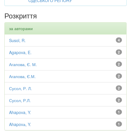
ОДЕСЬКОГО РЕГІОНУ
Розкриття
за авторами
Susol, R.
4
Agapova, E.
2
Агапова, Є. М.
2
Агапова, Є.М.
2
Сусол, Р. Л.
2
Сусол, Р.Л.
2
Ahapova, Y.
1
Ahapovа, Y.
1