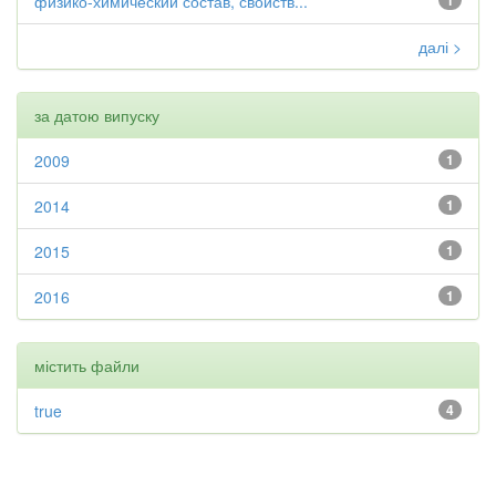
физико-химический состав, свойств...
далі >
за датою випуску
2009
1
2014
1
2015
1
2016
1
містить файли
true
4