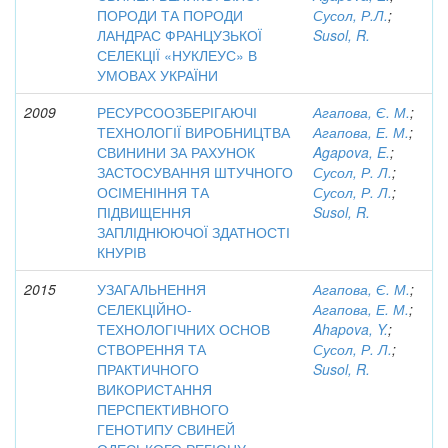
ПОРОДИ ТА ПОРОДИ
Сусол, Р.Л.
;
ЛАНДРАС ФРАНЦУЗЬКОЇ
Susol, R.
СЕЛЕКЦІЇ «НУКЛЕУС» В
УМОВАХ УКРАЇНИ
2009
РЕСУРСООЗБЕРІГАЮЧІ
Агапова, Є. М.
;
ТЕХНОЛОГІЇ ВИРОБНИЦТВА
Агапова, Е. М.
;
СВИНИНИ ЗА РАХУНОК
Agapova, E.
;
ЗАСТОСУВАННЯ ШТУЧНОГО
Сусол, Р. Л.
;
ОСІМЕНІННЯ ТА
Сусол, Р. Л.
;
ПІДВИЩЕННЯ
Susol, R.
ЗАПЛІДНЮЮЧОЇ ЗДАТНОСТІ
КНУРІВ
2015
УЗАГАЛЬНЕННЯ
Агапова, Є. М.
;
СЕЛЕКЦІЙНО-
Агапова, Е. М.
;
ТЕХНОЛОГІЧНИХ ОСНОВ
Ahapova, Y.
;
СТВОРЕННЯ ТА
Сусол, Р. Л.
;
ПРАКТИЧНОГО
Susol, R.
ВИКОРИСТАННЯ
ПЕРСПЕКТИВНОГО
ГЕНОТИПУ СВИНЕЙ