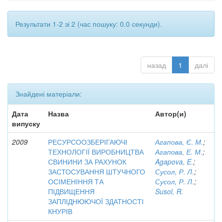
Результати 1-2 зі 2 (час пошуку: 0.0 секунди).
назад
1
далі
Знайдені матеріали:
Дата
Назва
Автор(и)
випуску
2009
РЕСУРСООЗБЕРІГАЮЧІ
Агапова, Є. М.
;
ТЕХНОЛОГІЇ ВИРОБНИЦТВА
Агапова, Е. М.
;
СВИНИНИ ЗА РАХУНОК
Agapova, E.
;
ЗАСТОСУВАННЯ ШТУЧНОГО
Сусол, Р. Л.
;
ОСІМЕНІННЯ ТА
Сусол, Р. Л.
;
ПІДВИЩЕННЯ
Susol, R.
ЗАПЛІДНЮЮЧОЇ ЗДАТНОСТІ
КНУРІВ