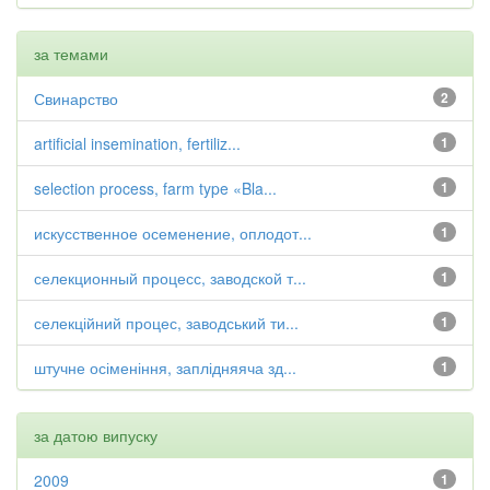
за темами
Свинарство
2
artificial insemination, fertiliz...
1
selection process, farm type «Bla...
1
искусственное осеменение, оплодот...
1
селекционный процесс, заводской т...
1
селекційний процес, заводський ти...
1
штучне осіменіння, заплідняяча зд...
1
за датою випуску
2009
1