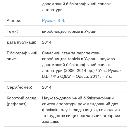
допоміжний бібліографічний список
літератури
Автори:
Руснак, В.В.
Теми:
виробництво горіхів в Україні
Дата публікації:
2014
Бібліографічний
Сучасний стан та перспективи
опис:
виробництва горіхів в Україні: науково-
допоміжний бібліографічний список
літератури (2006–2014 рр.) / Укл.: Руснак
В.В. / ФБ ОДАУ – Одеса, 2014. – 7 с.
Серія/номер:
2014;
Короткий огляд
Науково-допоміжний бібліографічний
(реферат):
список літератури рекомендований для
фахівців галузі плодівництва, викладачів
та студентів вищих навчальних аграрних
закладів.