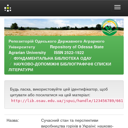
Skip
navigation
Репозиторій Одеського Державного Аграрного
Університету Repository of Odessa State
Agrarian University ISSN 2522-1922
ФУНДАМЕНТАЛЬНА БІБЛІОТЕКА ОДАУ
НАУКОВО-ДОПОМІЖНІ БІБЛІОГРАФІЧНІ СПИСКИ
ЛІТЕРАТУРИ
Будь ласка, використовуйте цей ідентифікатор, щоб
цитувати або посилатися на цей матеріал:
http://lib.osau.edu.ua/jspui/handle/123456789/661
Назва:
Сучасний стан та перспективи
виробництва горіхів в Україні: науково-