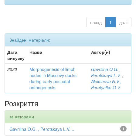
назад
1
далі
Знайдені матеріали:
Дата
Назва
Автор(и)
випуску
2020
Morphogenesis of limph
Gavrilina O.G. ,
nodes in Muscovy ducks
Perotskaya L.V. ,
during early posnatal
Alekseeva N.V.,
onthogenesis
Peretyatko O.V.
Розкриття
за авторами
Gavrilina O.G. , Perotskaya L.V....
1