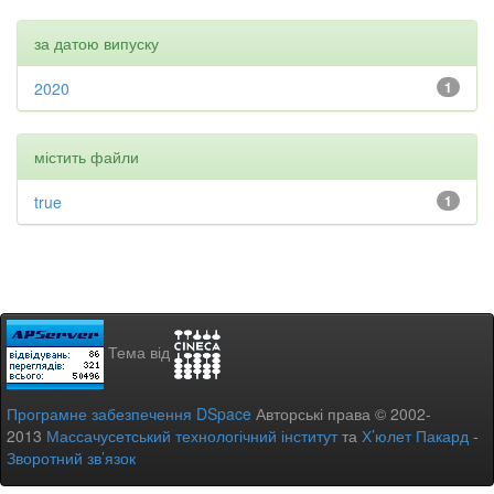
за датою випуску
2020
1
містить файли
true
1
Тема від
Програмне забезпечення DSpace
Авторські права © 2002-
2013
Массачусетський технологічний інститут
та
Х’юлет Пакард
-
Зворотний зв’язок