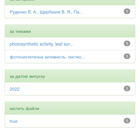
Руденко В. А., Щербаков В. Я., Па...
1
за темами
photosynthetic activity, leaf sur...
1
фотосинтетична активність, листко...
1
за датою випуску
2022
1
містить файли
true
1