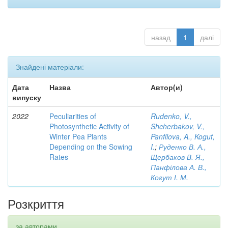
назад
1
далі
Знайдені матеріали:
Дата
Назва
Автор(и)
випуску
2022
Peculiarities of
Rudenko, V.,
Photosynthetic Activity of
Shcherbakov, V.,
Winter Pea Plants
Panfilova, A., Kogut,
Depending on the Sowing
I.
;
Руденко В. А.,
Rates
Щербаков В. Я.,
Панфілова А. В.,
Когут І. М.
Розкриття
за авторами