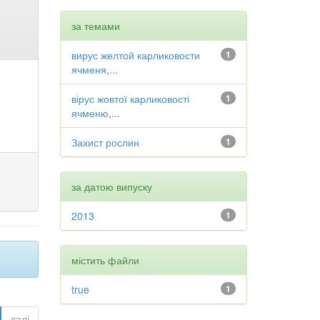
за темами
вирус желтой карликовости
1
ячменя,...
вірус жовтої карликовості
1
ячменю,...
Захист рослин
1
за датою випуску
2013
1
містить файли
true
1
далі