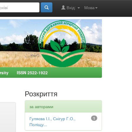
Вхід:
Мова
ersity ISSN 2522-1922
Розкриття
за авторами
Гуляєва І.І., Снігур Г.О.,
1
Поліщу...