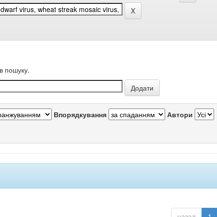
в пошуку.
Впорядкування
Автори
назад
1