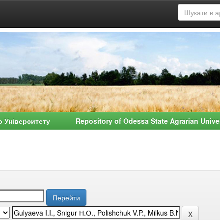
о Університету Repository of Odessa State Agrarian Univ