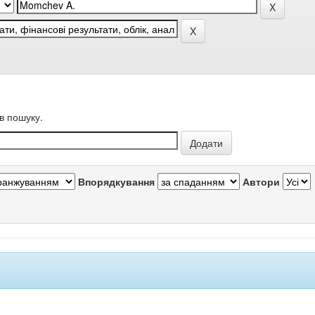
в пошуку.
Впорядкування
Автори