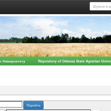
о Університету Repository of Odessa State Agrarian Univ