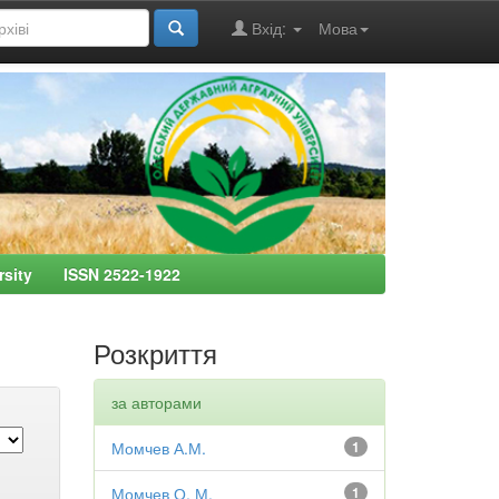
Вхід:
Мова
ersity ISSN 2522-1922
Розкриття
за авторами
Момчев А.М.
1
Момчев О. М.
1