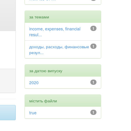
за темами
income, expenses, financial
1
resul...
доходы, расходы, финансовые
1
резул...
за датою випуску
2020
1
містить файли
true
1