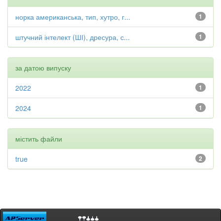
норка американська, тип, хутро, г...
1
штучний інтелект (ШІ), дресура, с...
1
за датою випуску
2022
1
2024
1
містить файли
true
2