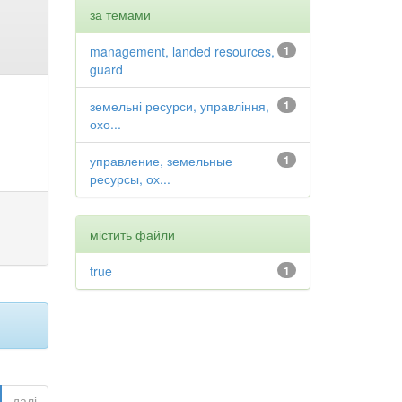
за темами
management, landed resources,
1
guard
земельні ресурси, управління,
1
охо...
управление, земельные
1
ресурсы, ох...
містить файли
true
1
далі