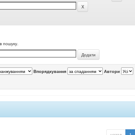
в пошуку.
Впорядкування
Автори
назад
1