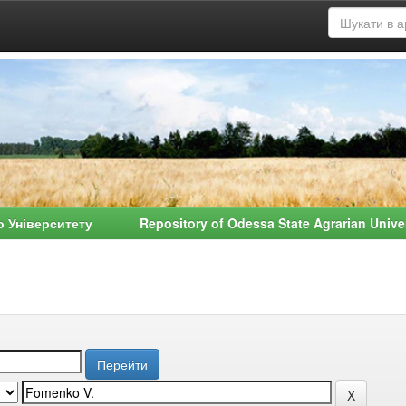
о Університету Repository of Odessa State Agrarian Univ