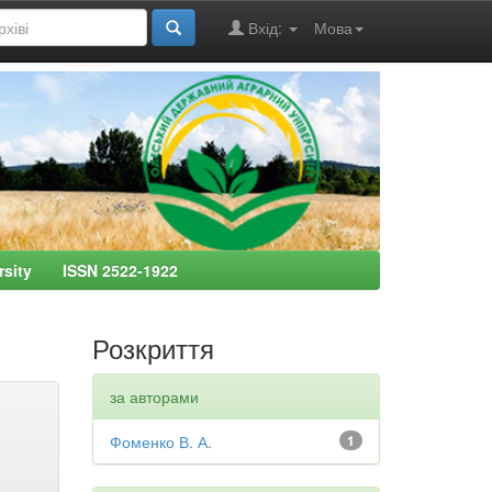
Вхід:
Мова
ersity ISSN 2522-1922
Розкриття
за авторами
Фоменко В. А.
1