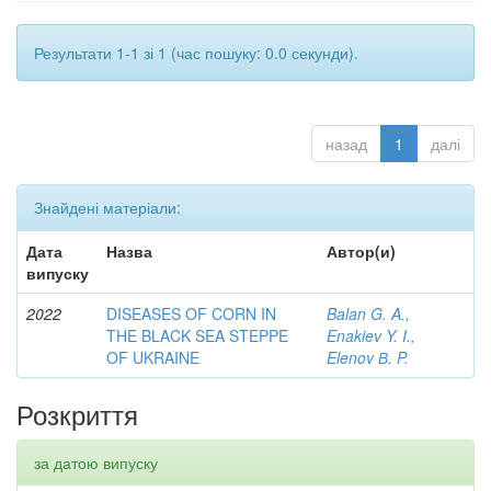
Результати 1-1 зі 1 (час пошуку: 0.0 секунди).
назад
1
далі
Знайдені матеріали:
Дата
Назва
Автор(и)
випуску
2022
DISEASES OF CORN IN
Balan G. A.,
THE BLACK SEA STEPPE
Enakiev Y. I.,
OF UKRAINE
Elenov В. P.
Розкриття
за датою випуску