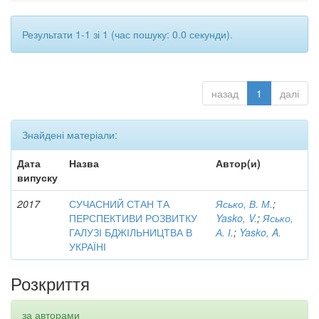
Результати 1-1 зі 1 (час пошуку: 0.0 секунди).
назад
1
далі
Знайдені матеріали:
Дата
Назва
Автор(и)
випуску
2017
СУЧАСНИЙ СТАН ТА
Ясько, В. М.
;
ПЕРСПЕКТИВИ РОЗВИТКУ
Yasko, V.
;
Ясько,
ГАЛУЗІ БДЖІЛЬНИЦТВА В
А. І.
;
Yasko, A.
УКРАЇНІ
Розкриття
за авторами