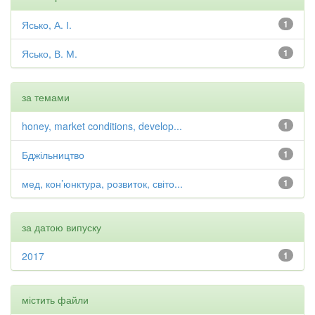
Ясько, А. І.
1
Ясько, В. М.
1
за темами
honey, market conditions, develop...
1
Бджільництво
1
мед, кон’юнктура, розвиток, світо...
1
за датою випуску
2017
1
містить файли