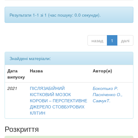
Результати 1-1 зі 1 (час пошуку: 0.0 секунди).
назад
1
далі
Знайдені матеріали:
Дата
Назва
Автор(и)
випуску
2021
ПІСЛЯЗАБІЙНИЙ
Бокотько Р.
КІСТКОВИЙ МОЗОК
Пасніченко О.,
КОРОВИ – ПЕРСПЕКТИВНЕ
СавчукТ.
ДЖЕРЕЛО СТОВБУРОВИХ
КЛІТИН
Розкриття