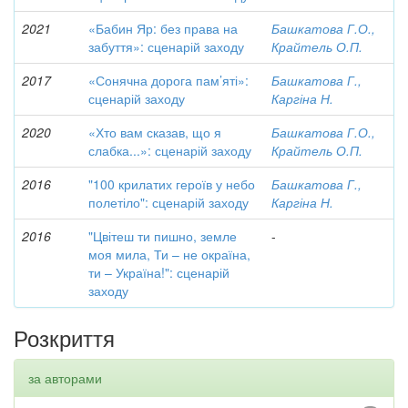
2021
«Бабин Яр: без права на
Башкатова Г.О.,
забуття»: сценарій заходу
Крайтель О.П.
2017
«Сонячна дорога пам’яті»:
Башкатова Г.,
сценарій заходу
Каргіна Н.
2020
«Хто вам сказав, що я
Башкатова Г.О.,
слабка...»: сценарій заходу
Крайтель О.П.
2016
"100 крилатих героїв у небо
Башкатова Г.,
полетіло": сценарій заходу
Каргіна Н.
2016
"Цвітеш ти пишно, земле
-
моя мила, Ти – не окраїна,
ти – Україна!": сценарій
заходу
Розкриття
за авторами