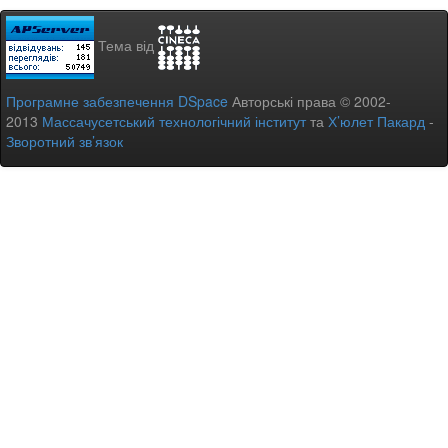
Тема від
Програмне забезпечення DSpace
Авторські права © 2002-
2013
Массачусетський технологічний інститут
та
Х’юлет Пакард
-
Зворотний зв’язок