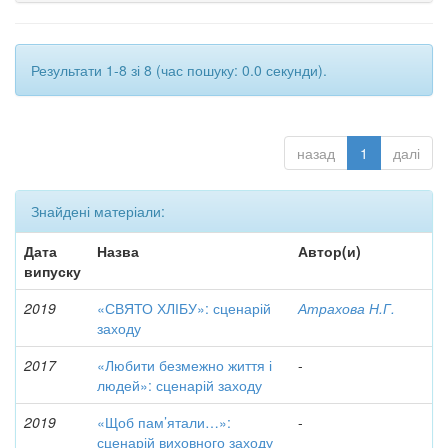
Результати 1-8 зі 8 (час пошуку: 0.0 секунди).
назад
1
далі
Знайдені матеріали:
Дата
Назва
Автор(и)
випуску
2019
«СВЯТО ХЛІБУ»: сценарій
Атрахова Н.Г.
заходу
2017
«Любити безмежно життя і
-
людей»: сценарій заходу
2019
«Щоб пам’ятали…»:
-
сценарій виховного заходу