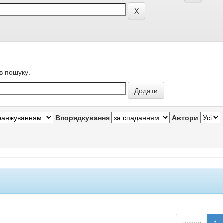
в пошуку.
Впорядкування
Автори
назад
1