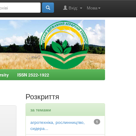
Вхід:
Мова
ersity ISSN 2522-1922
Розкриття
за темами
агротехніка, рослинництво,
1
сидера...