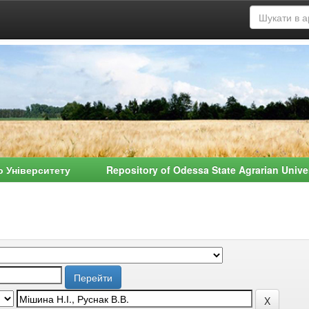
о Університету Repository of Odessa State Agrarian Univ