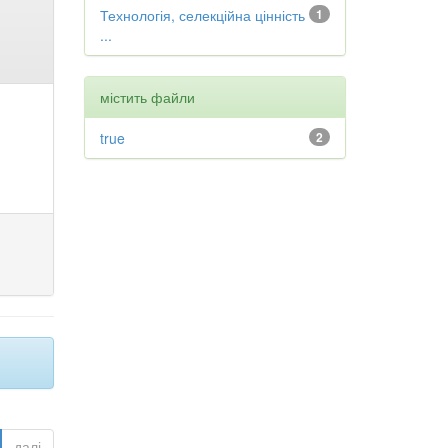
Технологія, селекційна цінність
1
...
містить файли
true
2
далі