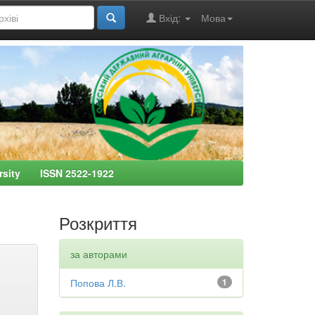
Вхід:
Мова
ersity ISSN 2522-1922
Розкриття
за авторами
Попова Л.В.
1