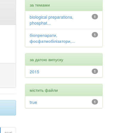
за темами
biological preparations,
1
phosphat...
біопрепарати,
1
фосфатмобілізатори,...
за датою випуску
2015
1
містить файли
true
1
далі