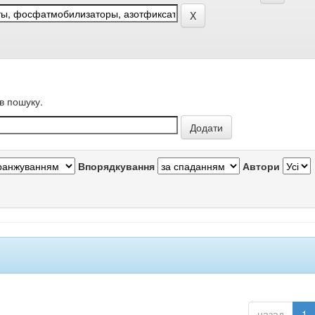
в пошуку.
Впорядкування
Автори
назад
1