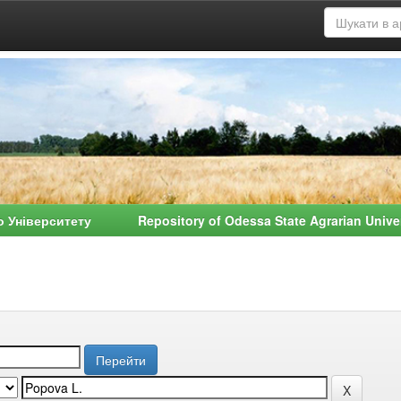
о Університету Repository of Odessa State Agrarian Univ