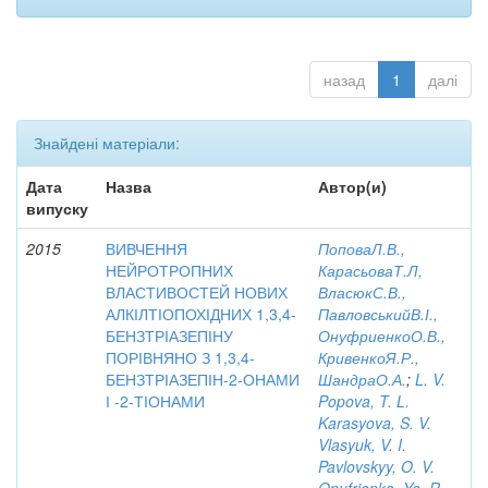
назад
1
далі
Знайдені матеріали:
Дата
Назва
Автор(и)
випуску
2015
ВИВЧЕННЯ
ПоповаЛ.В.,
НЕЙРОТРОПНИХ
КарасьоваТ.Л,
ВЛАСТИВОСТЕЙ НОВИХ
ВласюкС.В.,
АЛКІЛТІОПОХІДНИХ 1,3,4-
ПавловськийВ.І.,
БЕНЗТРІАЗЕПІНУ
ОнуфриенкоО.В.,
ПОРІВНЯНО З 1,3,4-
КривенкоЯ.Р.,
БЕНЗТРІАЗЕПІН-2-ОНАМИ
ШандраО.А.
;
L. V.
І -2-ТІОНАМИ
Popova, T. L.
Karasyova, S. V.
Vlasyuk, V. I.
Pavlovskyy, O. V.
Onufrienko, Ya. R.