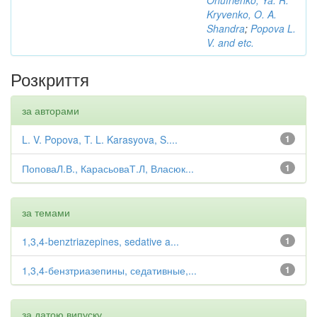
Kryvenko, O. A.
Shandra
;
Popova L.
V. and etc.
Розкриття
за авторами
L. V. Popova, T. L. Karasyova, S....
1
ПоповаЛ.В., КарасьоваТ.Л, Власюк...
1
за темами
1,3,4-benztriazepines, sedative a...
1
1,3,4-бензтриазепины, седативные,...
1
за датою випуску