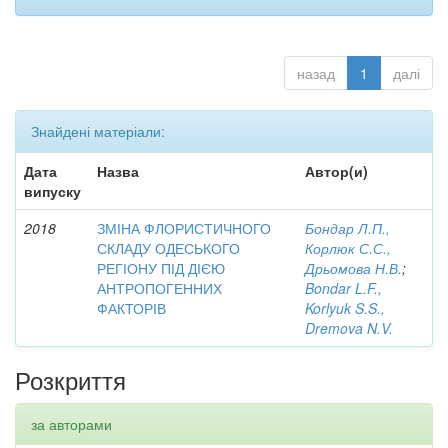
назад
1
далі
Знайдені матеріали:
Дата
Назва
Автор(и)
випуску
2018
ЗМІНА ФЛОРИСТИЧНОГО
Бондар Л.П.,
СКЛАДУ ОДЕСЬКОГО
Корлюк С.С.,
РЕГІОНУ ПІД ДІЄЮ
Дрьомова Н.В.
;
АНТРОПОГЕННИХ
Bondar L.F.,
ФАКТОРІВ
Korlyuk S.S.,
Dremova N.V.
Розкриття
за авторами