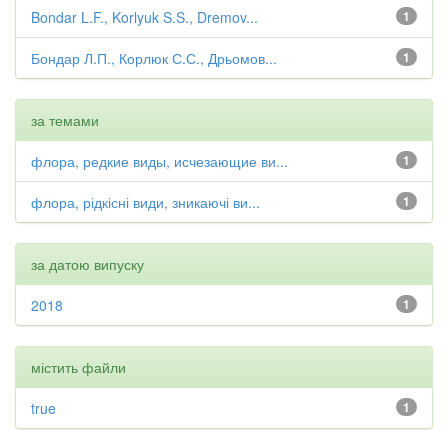
Bondar L.F., Korlyuk S.S., Dremov...
1
Бондар Л.П., Корлюк С.С., Дрьомов...
1
за темами
флора, редкие виды, исчезающие ви...
1
флора, рідкісні види, зникаючі ви...
1
за датою випуску
2018
1
містить файли
true
1