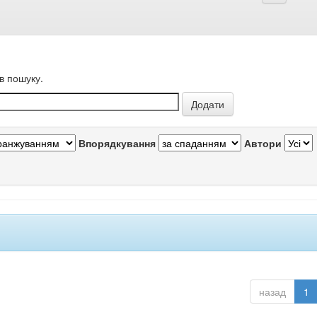
в пошуку.
Впорядкування
Автори
назад
1