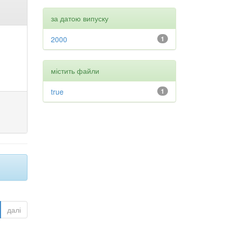
за датою випуску
2000
1
містить файли
true
1
далі