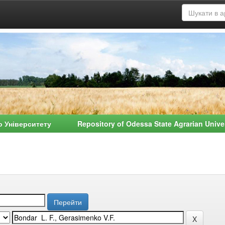
о Університету Repository of Odessa State Agrarian Univ