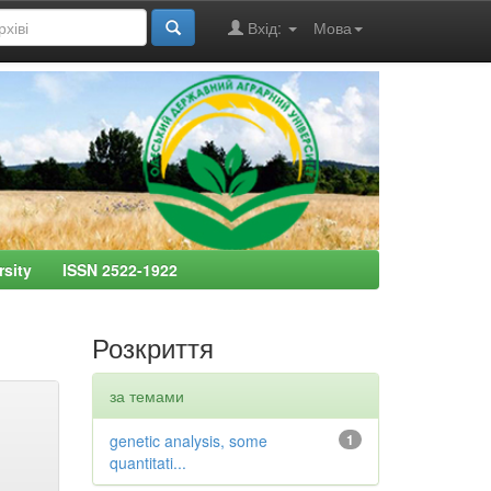
Вхід:
Мова
ersity ISSN 2522-1922
Розкриття
за темами
genetic analysis, some
1
quantitati...