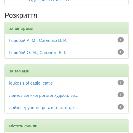
Розкриття
за авторами
Горобей А. М., Савченко В. И.
1
Горобей О. М., Савченко В. І.
1
за темами
leukosis of cattle, cattle
1
лейкоз великої рогатої худоби, ве...
1
лейкоз крупного рогатого скота, к...
1
містить файли