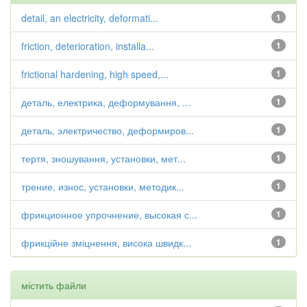
detail, an electricity, deformati...
1
friction, deterioration, installa...
1
frictional hardening, high speed,...
1
деталь, електрика, деформування, ...
1
деталь, электричество, деформиров...
1
тертя, зношування, установки, мет...
1
трение, износ, установки, методик...
1
фрикционное упрочнение, высокая с...
1
фрикційне зміцнення, висока швидк...
1
містить файли