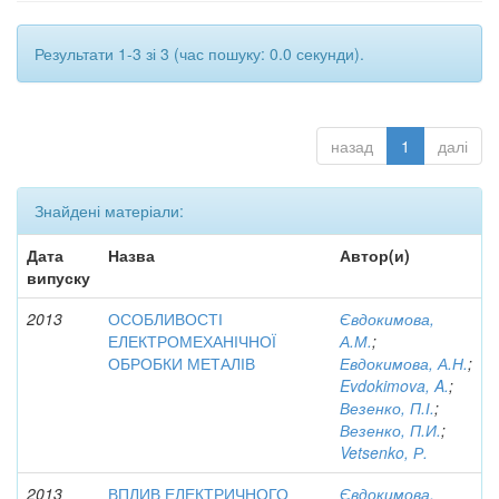
Результати 1-3 зі 3 (час пошуку: 0.0 секунди).
назад
1
далі
Знайдені матеріали:
Дата
Назва
Автор(и)
випуску
2013
ОСОБЛИВОСТІ
Євдокимова,
ЕЛЕКТРОМЕХАНІЧНОЇ
А.М.
;
ОБРОБКИ МЕТАЛІВ
Евдокимова, А.Н.
;
Evdokimova, A.
;
Везенко, П.І.
;
Везенко, П.И.
;
Vetsenko, Р.
2013
ВПЛИВ ЕЛЕКТРИЧНОГО
Євдокимова,