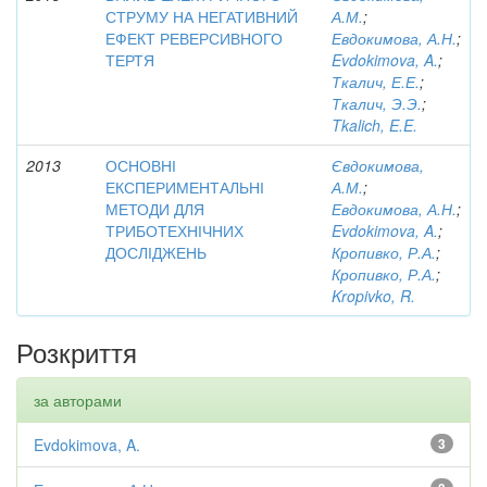
СТРУМУ НА НЕГАТИВНИЙ
А.М.
;
ЕФЕКТ РЕВЕРСИВНОГО
Евдокимова, А.Н.
;
ТЕРТЯ
Evdokimova, A.
;
Ткалич, Е.Е.
;
Ткалич, Э.Э.
;
Tkalich, E.E.
2013
ОСНОВНІ
Євдокимова,
ЕКСПЕРИМЕНТАЛЬНІ
А.М.
;
МЕТОДИ ДЛЯ
Евдокимова, А.Н.
;
ТРИБОТЕХНІЧНИХ
Evdokimova, A.
;
ДОСЛІДЖЕНЬ
Кропивко, Р.А.
;
Кропивко, Р.А.
;
Kropivko, R.
Розкриття
за авторами
Evdokimova, A.
3