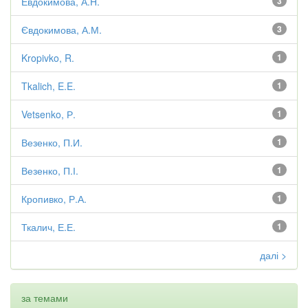
Евдокимова, А.Н.
3
Євдокимова, А.М.
3
Kropivko, R.
1
Tkalich, E.E.
1
Vetsenko, Р.
1
Везенко, П.И.
1
Везенко, П.І.
1
Кропивко, Р.А.
1
Ткалич, Е.Е.
1
далі >
за темами