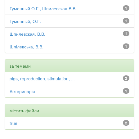
Гуменный О.Г., Шпилевская В.В.
1
Гуменный, О.Г.
1
Шпилевская, В.В.
1
Шпілевська, В.В.
1
за темами
pigs, reproduction, stimulation, ...
2
Ветеринарія
1
містить файли
true
2