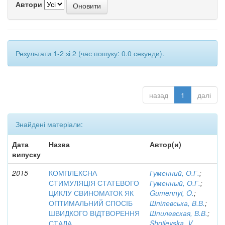
Автори
Результати 1-2 зі 2 (час пошуку: 0.0 секунди).
назад
1
далі
Знайдені матеріали:
Дата
Назва
Автор(и)
випуску
2015
КОМПЛЕКСНА
Гуменний, О.Г.
;
СТИМУЛЯЦІЯ СТАТЕВОГО
Гуменный, О.Г.
;
ЦИКЛУ СВИНОМАТОК ЯК
Gumennyi, O.
;
ОПТИМАЛЬНИЙ СПОСІБ
Шпілевська, В.В.
;
ШВИДКОГО ВІДТВОРЕННЯ
Шпилевская, В.В.
;
СТАДА
Shpilevska, V.