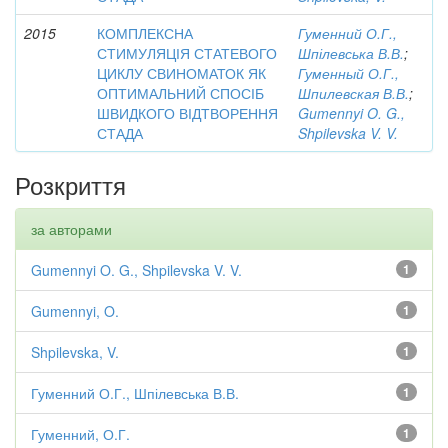
2015
КОМПЛЕКСНА
Гуменний О.Г.,
СТИМУЛЯЦІЯ СТАТЕВОГО
Шпілевська В.В.
;
ЦИКЛУ СВИНОМАТОК ЯК
Гуменный О.Г.,
ОПТИМАЛЬНИЙ СПОСІБ
Шпилевская В.В.
;
ШВИДКОГО ВІДТВОРЕННЯ
Gumennyi O. G.,
СТАДА
Shpilevska V. V.
Розкриття
за авторами
Gumennyi O. G., Shpilevska V. V.
1
Gumennyi, O.
1
Shpilevska, V.
1
Гуменний О.Г., Шпілевська В.В.
1
Гуменний, О.Г.
1