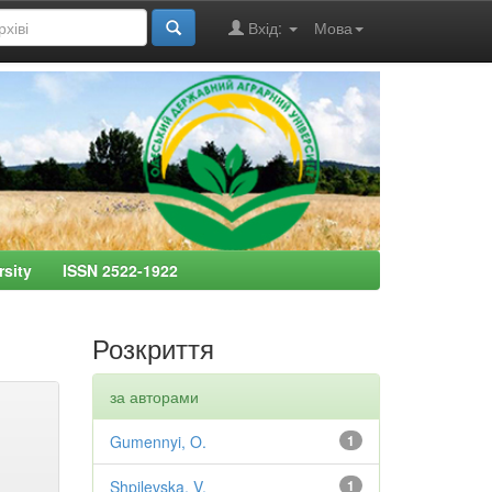
Вхід:
Мова
ersity ISSN 2522-1922
Розкриття
за авторами
Gumennyi, O.
1
Shpilevska, V.
1