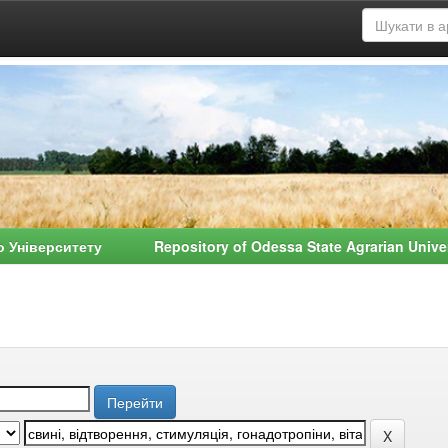
о Університету Repository of Odessa State Agrarian Univ