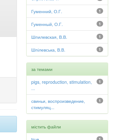
Гуменний, О.Г.
1
Гуменный, О.Г.
1
Шпилевская, В.В.
1
Шпілевська, В.В.
1
за темами
pigs, reproduction, stimulation,
1
...
свиньи, воспроизведение,
1
стимуляц...
містить файли
true
1