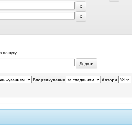
в пошуку.
Впорядкування
Автори