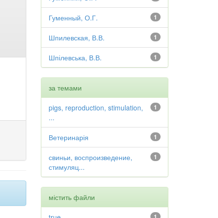
Гуменный, О.Г.
1
Шпилевская, В.В.
1
Шпілевська, В.В.
1
за темами
pigs, reproduction, stimulation,
1
...
Ветеринарія
1
свиньи, воспроизведение,
1
стимуляц...
містить файли
true
1