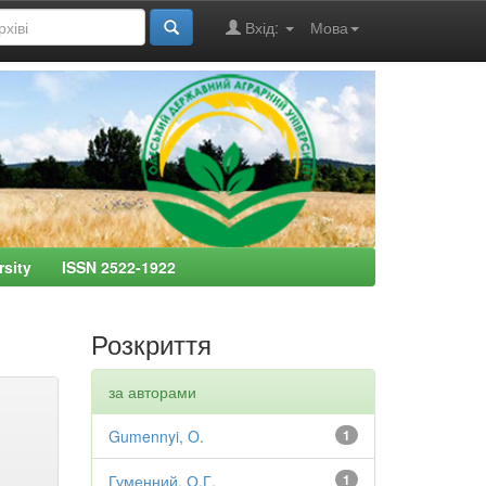
Вхід:
Мова
ersity ISSN 2522-1922
Розкриття
за авторами
Gumennyi, O.
1
Гуменний, О.Г.
1