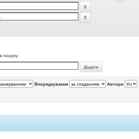
в пошуку.
Впорядкування
Автори