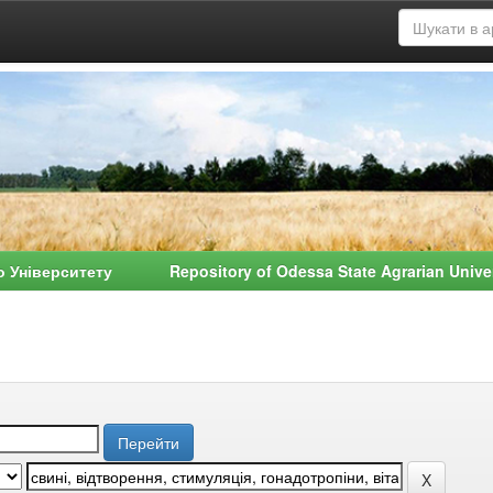
о Університету Repository of Odessa State Agrarian Univ