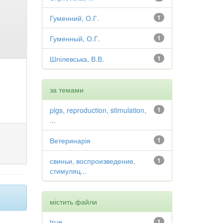
Гуменний, О.Г.
1
Гуменный, О.Г.
1
Шпілевська, В.В.
1
за темами
pigs, reproduction, stimulation,
1
...
Ветеринарія
1
свиньи, воспроизведение,
1
стимуляц...
містить файли
true
1