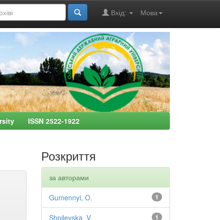
Вхід:
Мова
ersity ISSN 2522-1922
Розкриття
за авторами
Gumennyi, O.
1
Shpilevska, V.
1