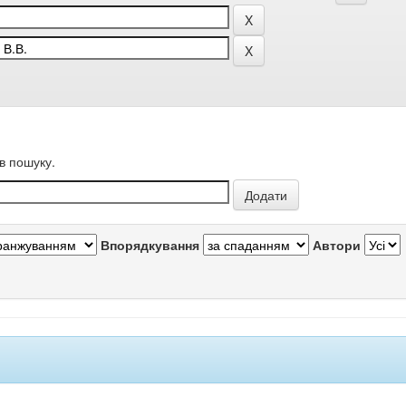
в пошуку.
Впорядкування
Автори