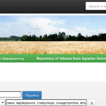
о Університету Repository of Odessa State Agrarian Univ