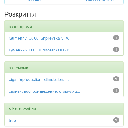
Розкриття
за авторами
Gumennyi O. G., Shpilevska V. V.
1
Гуменный О.Г., Шпилевская В.В.
1
за темами
pigs, reproduction, stimulation, ...
1
свиньи, воспроизведение, стимуляц...
1
містить файли
true
1