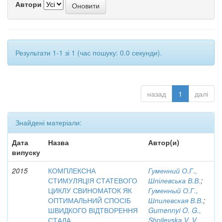
Автори
Результати 1-1 зі 1 (час пошуку: 0.0 секунди).
назад
1
далі
Знайдені матеріали:
Дата
Назва
Автор(и)
випуску
2015
КОМПЛЕКСНА
Гуменний О.Г.,
СТИМУЛЯЦІЯ СТАТЕВОГО
Шпілевська В.В.
;
ЦИКЛУ СВИНОМАТОК ЯК
Гуменный О.Г.,
ОПТИМАЛЬНИЙ СПОСІБ
Шпилевская В.В.
;
ШВИДКОГО ВІДТВОРЕННЯ
Gumennyi O. G.,
СТАДА
Shpilevska V. V.