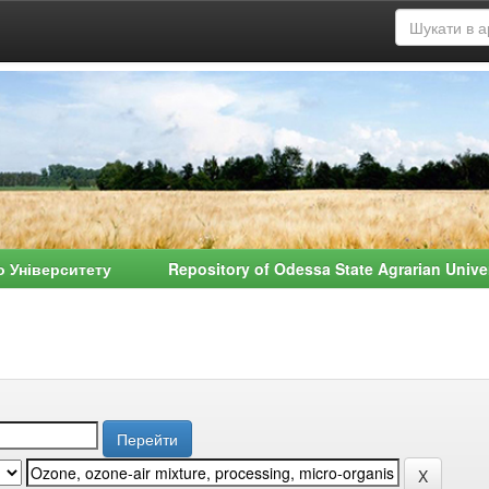
о Університету Repository of Odessa State Agrarian Univ