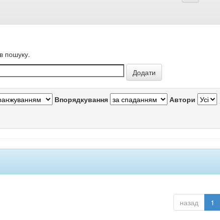
в пошуку.
Впорядкування
Автори
назад
1