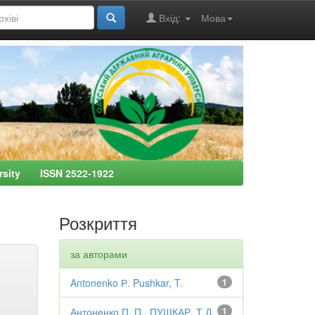
Вхід:
Мова
ersity ISSN 2522-1922
Розкриття
за авторами
Antonenko Р. Pushkar, T.
1
Антоненко П. П., ПУШКАР, Т.Д.
1