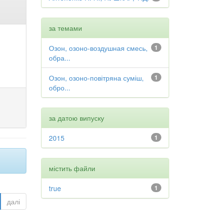
за темами
Озон, озоно-воздушная смесь,
1
обра...
Озон, озоно-повітряна суміш,
1
обро...
за датою випуску
2015
1
містить файли
true
1
далі