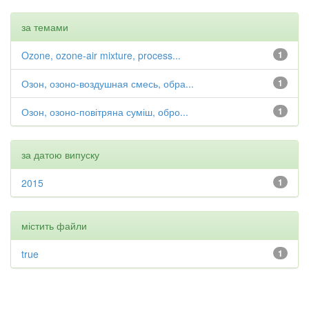
за темами
Ozone, ozone-air mixture, process...
1
Озон, озоно-воздушная смесь, обра...
1
Озон, озоно-повітряна суміш, обро...
1
за датою випуску
2015
1
містить файли
true
1