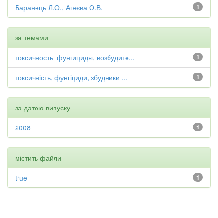
Баранець Л.О., Агеєва О.В.
1
за темами
токсичность, фунгициды, возбудите...
1
токсичність, фунгіциди, збудники ...
1
за датою випуску
2008
1
містить файли
true
1