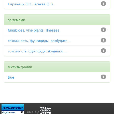
Баранець Л.О., Агеєва О.В.
1
за темами
fungicides, vine plants, illnesses
1
токсичность, фунгициды, возбудите...
1
токсичність, фунгіциди, збудники ...
1
містить файли
true
1
Тема від