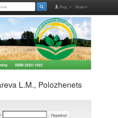
Вхід:
Мова
ersity ISSN 2522-1922
reva L.M., Polozhenets
: