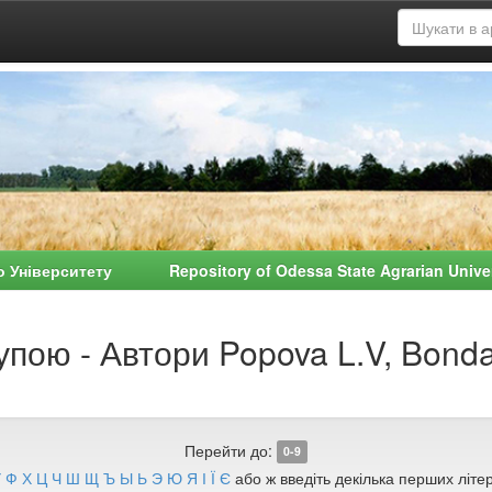
о Університету Repository of Odessa State Agrarian Univ
упою - Автори Popova L.V, Bonda
Перейти до:
0-9
У
Ф
Х
Ц
Ч
Ш
Щ
Ъ
Ы
Ь
Э
Ю
Я
І
Ї
Є
або ж введіть декілька перших літер