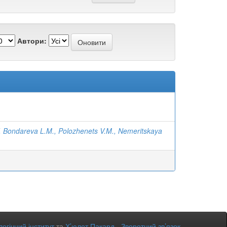
Автори:
, Bondareva L.M., Polozhenets V.M., Nemeritskaya
огічний інститут
та
Х’юлет Пакард
-
Зворотний зв’язок