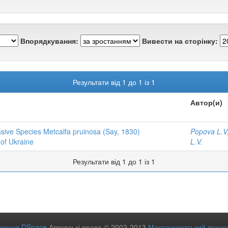
Впорядкування:
Вивести на сторінку:
Результати від 1 до 1 із 1
Автор(и)
asive Species Metcalfa pruinosa (Say, 1830)
Popova L.V
 of Ukraine
L.V.
Результати від 1 до 1 із 1
ечення DSpace
Авторські права © 2002-2013
Массачусетський технол