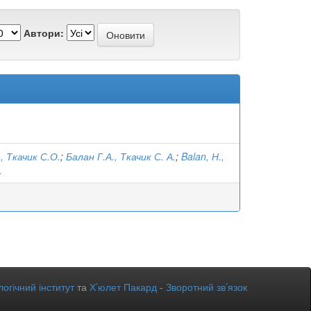
Автори:
, Ткачик С.О.
;
Балан Г.А., Ткачик С. А.
;
Balan, Н.,
.
огічний інститут
та
Х’юлет Пакард
-
Зворотний зв’язок