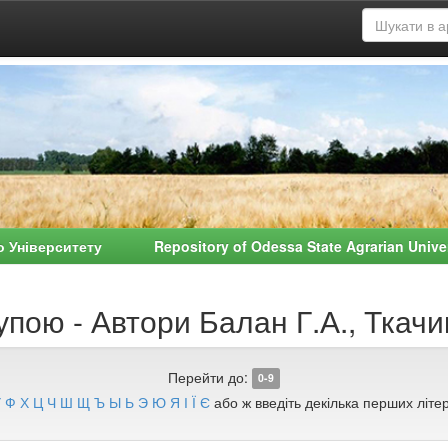
о Університету Repository of Odessa State Agrarian Univ
пою - Автори Балан Г.А., Ткачик
Перейти до:
0-9
У
Ф
Х
Ц
Ч
Ш
Щ
Ъ
Ы
Ь
Э
Ю
Я
І
Ї
Є
або ж введіть декілька перших літер