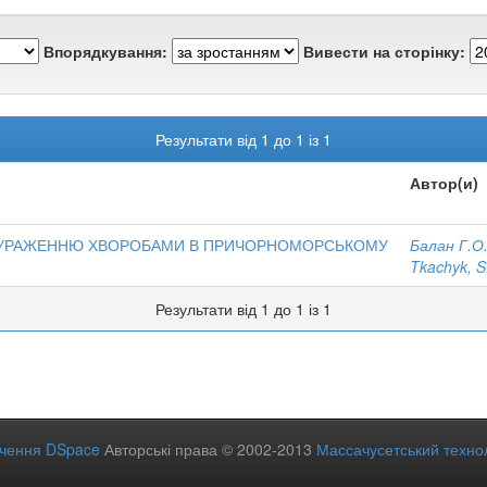
Впорядкування:
Вивести на сторінку:
Результати від 1 до 1 із 1
Автор(и)
ПО УРАЖЕННЮ ХВОРОБАМИ В ПРИЧОРНОМОРСЬКОМУ
Балан Г.О.
Tkachyk, S
Результати від 1 до 1 із 1
ечення DSpace
Авторські права © 2002-2013
Массачусетський технол