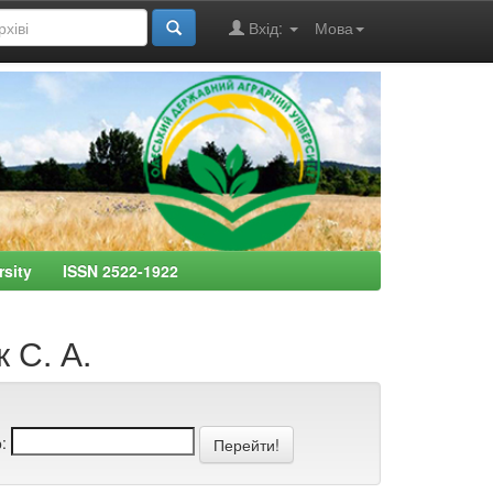
Вхід:
Мова
ersity ISSN 2522-1922
 С. А.
: