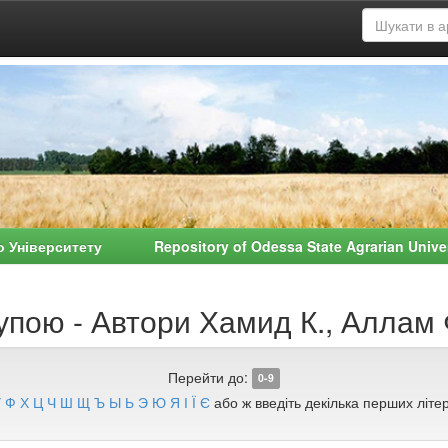
о Університету Repository of Odessa State Agrarian Univ
упою - Автори Хамид К., Аллам 
Перейти до:
0-9
У
Ф
Х
Ц
Ч
Ш
Щ
Ъ
Ы
Ь
Э
Ю
Я
І
Ї
Є
або ж введіть декілька перших літер