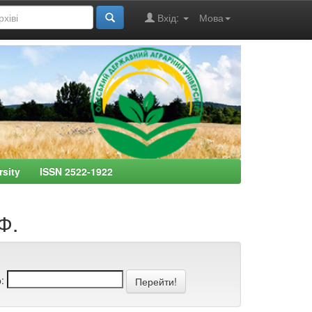
Вхід:
Мова
ersity ISSN 2522-1922
Ф.
: