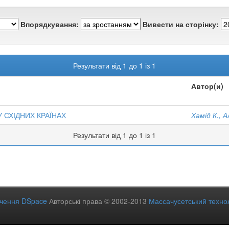
Впорядкування:
Вивести на сторінку:
Результати від 1 до 1 із 1
Автор(и)
 СХІДНИХ КРАЇНАХ
Хамід К., 
Результати від 1 до 1 із 1
ечення DSpace
Авторські права © 2002-2013
Массачусетський технол