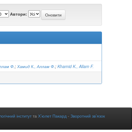
Автори:
Аллам Ф.
;
Хамид К., Аллам Ф.
;
Khamid K., Allam F.
огічний інститут
та
Х’юлет Пакард
-
Зворотний зв’язок