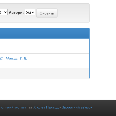
Автори:
 С., Мовчан Т. В.
огічний інститут
та
Х’юлет Пакард
-
Зворотний зв’язок