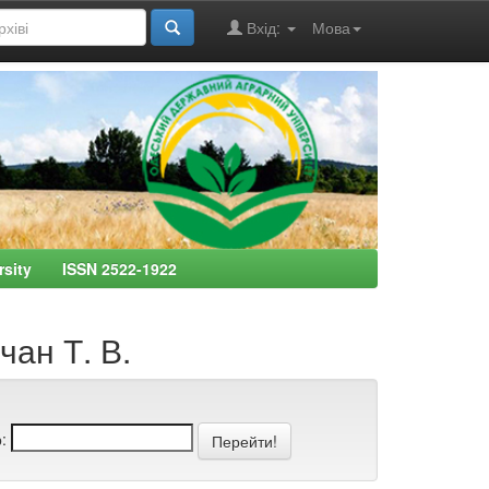
Вхід:
Мова
ersity ISSN 2522-1922
чан Т. В.
: