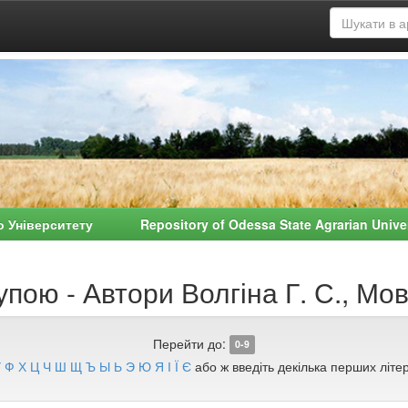
о Університету Repository of Odessa State Agrarian Univ
пою - Автори Волгіна Г. С., Мов
Перейти до:
0-9
У
Ф
Х
Ц
Ч
Ш
Щ
Ъ
Ы
Ь
Э
Ю
Я
І
Ї
Є
або ж введіть декілька перших літер