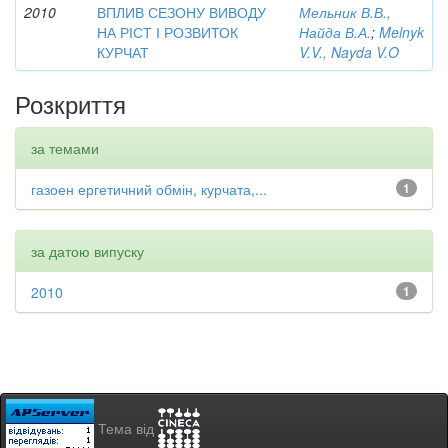
2010
ВПЛИВ СЕЗОНУ ВИВОДУ
Мельник В.В.,
НА РІСТ І РОЗВИТОК
Найда В.А.
;
Melnyk
КУРЧАТ
V.V., Nayda V.O
Розкриття
за темами
газоен ергетичний обмін, курчата,...
1
за датою випуску
2010
1
Тема від