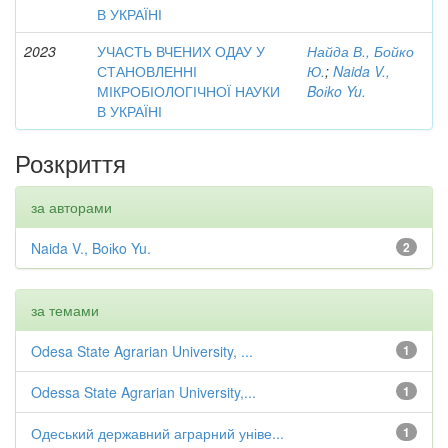
В УКРАЇНІ
2023
УЧАСТЬ ВЧЕНИХ ОДАУ У
Найда В., Бойко
СТАНОВЛЕННІ
Ю.
;
Naida V.,
МІКРОБІОЛОГІЧНОЇ НАУКИ
Boіko Yu.
В УКРАЇНІ
Розкриття
за авторами
Naida V., Boіko Yu.
2
за темами
Odesa State Agrarian University, ...
1
Odessa State Agrarian University,...
1
Одеський державний аграрний уніве...
1