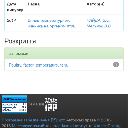
Дата
Назва
Автор(и)
випуску
2014
Вплив температурного
НАЙДА, В.О.,
чинника на організм птиці
Мельник В.В.
Розкриття
за темами
Poultry, factor, temperature, tem...
1
Тема від
Програмне забезпечення DSpace
Авторські права © 2002-
2013
Массачусетський технологічний інститут
та
Х’юлет Пакард
-