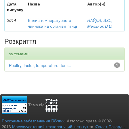
Дата
Назва
Автор(и)
випуску
2014
Вплив температурного
НАЙДА, В.О.,
чинника на організм птиці
Мельник В.В.
Розкриття
за темами
Poultry, factor, temperature, tem...
1
Тема від
Програмне забезпечення DSpace
Авторські права © 2002-
2013
Массачусетський технологічний інститут
та
Х’юлет Пакард
-